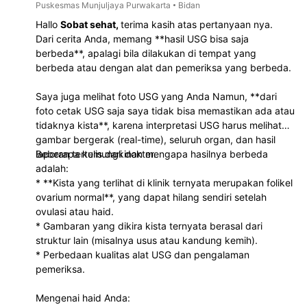
Puskesmas Munjuljaya Purwakarta
Bidan
Hallo
Sobat sehat,
terima kasih atas pertanyaan nya.
Dari cerita Anda, memang **hasil USG bisa saja
berbeda**, apalagi bila dilakukan di tempat yang
berbeda atau dengan alat dan pemeriksa yang berbeda.
Saya juga melihat foto USG yang Anda Namun, **dari
foto cetak USG saja saya tidak bisa memastikan ada atau
tidaknya kista**, karena interpretasi USG harus melihat
gambar bergerak (real-time), seluruh organ, dan hasil
laporan tertulis dari dokter.
Beberapa kemungkinan mengapa hasilnya berbeda
adalah:
* **Kista yang terlihat di klinik ternyata merupakan folikel
ovarium normal**, yang dapat hilang sendiri setelah
ovulasi atau haid.
* Gambaran yang dikira kista ternyata berasal dari
struktur lain (misalnya usus atau kandung kemih).
* Perbedaan kualitas alat USG dan pengalaman
pemeriksa.
Mengenai haid Anda: