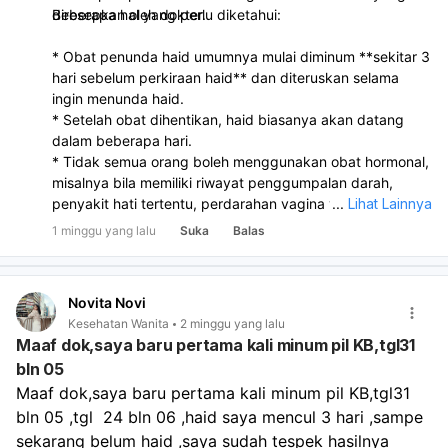
diresepkan oleh dokter.
Beberapa hal yang perlu diketahui:
* Obat penunda haid umumnya mulai diminum **sekitar 3
hari sebelum perkiraan haid** dan diteruskan selama
ingin menunda haid.
* Setelah obat dihentikan, haid biasanya akan datang
dalam beberapa hari.
* Tidak semua orang boleh menggunakan obat hormonal,
misalnya bila memiliki riwayat penggumpalan darah,
penyakit hati tertentu, perdarahan vagina yang belum
...
Lihat Lainnya
diketahui penyebabnya, atau kondisi medis tertentu
1 minggu yang lalu
Suka
Balas
lainnya. Karena itu, sebaiknya konsultasikan terlebih
dahulu dengan dokter sebelum menggunakannya.
Novita Novi
Kesehatan Wanita
2 minggu yang lalu
Maaf dok,saya baru pertama kali minum pil KB,tgl31
bln 05
Maaf dok,saya baru pertama kali minum pil KB,tgl31 
bln 05 ,tgl  24 bln 06 ,haid saya mencul 3 hari ,sampe 
sekarang belum haid ,saya sudah tespek hasilnya 