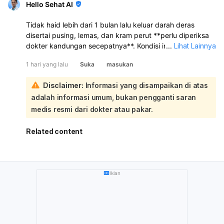
Hello Sehat AI
Tidak haid lebih dari 1 bulan lalu keluar darah deras
disertai pusing, lemas, dan kram perut **perlu diperiksa
dokter kandungan secepatnya**. Kondisi ini bisa
...
Lihat Lainnya
disebabkan oleh **gangguan hormon, telat haid yang
1 hari yang lalu
Suka
masukan
kemudian keluar darah seperti haid, keguguran sangat
dini, atau masalah lain pada rahim/kehamilan**. Karena
Disclaimer:
Informasi yang disampaikan di atas
tespek negatif, kehamilan belum bisa dipastikan, tetapi
adalah informasi umum, bukan pengganti saran
**tetap perlu evaluasi** bila keluhan berlanjut atau
perdarahannya banyak:
medis resmi dari dokter atau pakar.
Kalau darah keluar sangat banyak, misalnya
1 pembalut
penuh dalam 1–2 jam
, atau pusing makin berat, lemas
Related content
sekali, nyeri perut hebat, atau sampai mau pingsan,
segera ke IGD
. Sebaiknya periksa untuk pemeriksaan
fisik, tes kehamilan ulang bila perlu, dan USG agar
penyebabnya jelas.
Iklan