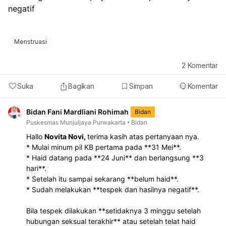
negatif 
Menstruasi
2
Komentar
Suka
Bagikan
Simpan
Komentar
Bidan Fani Mardliani Rohimah
Bidan
Puskesmas Munjuljaya Purwakarta
Bidan
Hallo
Novita Novi,
terima kasih atas pertanyaan nya.
* Mulai minum pil KB pertama pada **31 Mei**.
* Haid datang pada **24 Juni** dan berlangsung **3
hari**.
* Setelah itu sampai sekarang **belum haid**.
* Sudah melakukan **tespek dan hasilnya negatif**.
Bila tespek dilakukan **setidaknya 3 minggu setelah
hubungan seksual terakhir** atau setelah telat haid