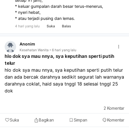
setiap ≤1 jam),
* keluar gumpalan darah besar terus-menerus,
* nyeri hebat,
* atau terjadi pusing dan lemas.
4 hari yang lalu
Suka
Balas
Anonim
Kesehatan Wanita
6 hari yang lalu
hlo dok sya mau nnya, sya keputihan sperti putih
telur
hlo dok sya mau nnya, sya keputihan sperti putih telur 
dan ada bercak darahnya sedikit segurat lah warnanya 
darahnya coklat, haid saya tnggl 18 selesai tnggl 25 
dok
2
Komentar
Suka
Bagikan
Simpan
Komentar