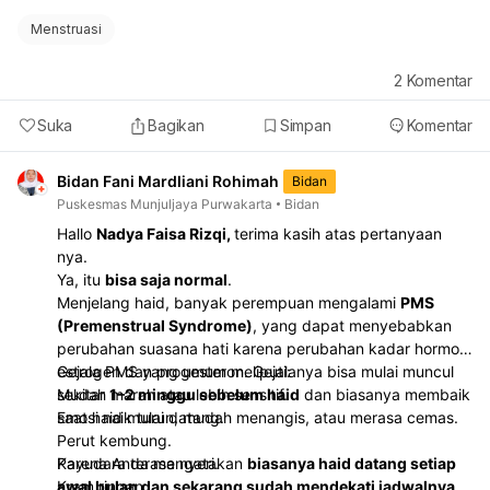
Menstruasi
2
Komentar
Suka
Bagikan
Simpan
Komentar
Bidan Fani Mardliani Rohimah
Bidan
Puskesmas Munjuljaya Purwakarta
Bidan
Hallo
Nadya Faisa Rizqi,
terima kasih atas pertanyaan
nya.
Ya, itu
bisa saja normal
.
Menjelang haid, banyak perempuan mengalami
PMS
(Premenstrual Syndrome)
, yang dapat menyebabkan
perubahan suasana hati karena perubahan kadar hormon
estrogen dan progesteron. Gejalanya bisa mulai muncul
Gejala PMS yang umum meliputi:
sekitar
Mudah marah atau lebih sensitif.
1–2 minggu sebelum haid
dan biasanya membaik
saat haid mulai datang.
Emosi naik turun, mudah menangis, atau merasa cemas.
Perut kembung.
Payudara terasa nyeri.
Karena Anda mengatakan
biasanya haid datang setiap
Kram ringan.
awal bulan dan sekarang sudah mendekati jadwalnya
,