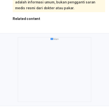
adalah informasi umum, bukan pengganti saran
mengganggu aktivitas, atau disertai haid yang sangat
nyeri, perdarahan banyak, atau siklus jadi tidak teratur,
medis resmi dari dokter atau pakar.
sebaiknya periksa ke dokter.
Related content
Iklan