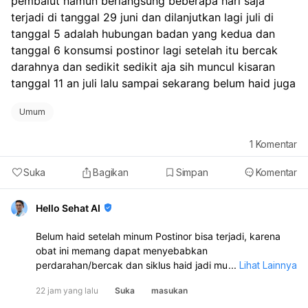
pembalut namun berlangsung beberapa hari saja 
sesuai.
terjadi di tanggal 29 juni dan dilanjutkan lagi juli di 
tanggal 5 adalah hubungan badan yang kedua dan 
tanggal 6 konsumsi postinor lagi setelah itu bercak 
darahnya dan sedikit sedikit aja sih muncul kisaran 
tanggal 11 an juli lalu sampai sekarang belum haid juga
Umum
1
Komentar
Suka
Bagikan
Simpan
Komentar
Hello Sehat AI
Belum haid setelah minum Postinor bisa terjadi, karena
obat ini memang dapat menyebabkan
perdarahan/bercak dan siklus haid jadi mundur atau tidak
...
Lihat Lainnya
teratur. Namun, karena kamu juga sempat berhubungan
22 jam yang lalu
Suka
masukan
lagi tanggal 5 Juli, tetap ada kemungkinan hamil.