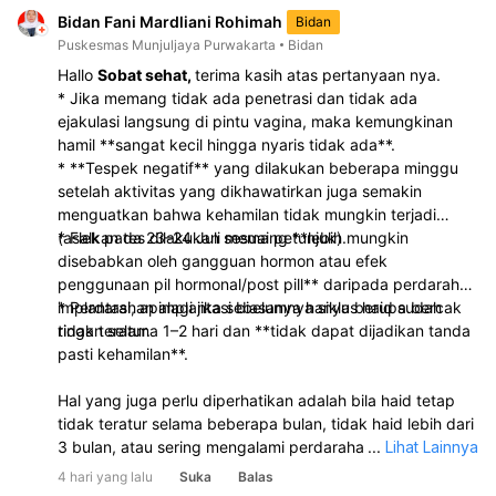
Bidan Fani Mardliani Rohimah
Bidan
Puskesmas Munjuljaya Purwakarta
Bidan
Hallo
Sobat sehat,
terima kasih atas pertanyaan nya.
* Jika memang tidak ada penetrasi dan tidak ada
ejakulasi langsung di pintu vagina, maka kemungkinan
hamil **sangat kecil hingga nyaris tidak ada**.
* **Tespek negatif** yang dilakukan beberapa minggu
setelah aktivitas yang dikhawatirkan juga semakin
menguatkan bahwa kehamilan tidak mungkin terjadi
(asalkan tes dilakukan sesuai petunjuk).
* Flek pada 23–24 Juli memang **lebih mungkin
disebabkan oleh gangguan hormon atau efek
penggunaan pil hormonal/post pill** daripada perdarahan
implantasi, apalagi jika sebelumnya siklus haid sudah
* Perdarahan implantasi biasanya hanya berupa bercak
tidak teratur.
ringan selama 1–2 hari dan **tidak dapat dijadikan tanda
pasti kehamilan**.
Hal yang juga perlu diperhatikan adalah bila haid tetap
tidak teratur selama beberapa bulan, tidak haid lebih dari
3 bulan, atau sering mengalami perdarahan di luar siklus,
...
Lihat Lainnya
sebaiknya periksa ke dokter kandungan agar dapat
4 hari yang lalu
Suka
Balas
dicari penyebabnya, misalnya gangguan hormon, PCOS,