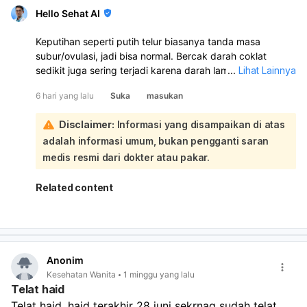
gangguan tiroid, atau penyebab lainnya.
Hello Sehat AI
Keputihan seperti putih telur biasanya tanda masa
subur/ovulasi, jadi bisa normal. Bercak darah coklat
sedikit juga sering terjadi karena darah lama yang keluar
...
Lihat Lainnya
sedikit:
6 hari yang lalu
Suka
masukan
Kalau haid Anda selesai tanggal 25, lalu sekarang keluar
keputihan putih telur dengan sedikit bercak coklat, itu
Disclaimer:
Informasi yang disampaikan di atas
bisa saja masih dalam perubahan hormon setelah haid
adalah informasi umum, bukan pengganti saran
atau mendekati masa subur. Selama tidak berbau tidak
sedap, tidak gatal, tidak nyeri perut bawah, dan tidak
medis resmi dari dokter atau pakar.
keluar banyak darah, biasanya tidak berbahaya. Namun,
kalau bercaknya makin banyak, berulang terus, disertai
Related content
nyeri, gatal, bau, atau keputihan berubah
kuning/hijau/abu-abu, sebaiknya periksa ke dokter
kandungan atau dokter umum.
Anonim
Kesehatan Wanita
1 minggu yang lalu
Telat haid
Telat haid, haid terakhir 28 juni sekrnag sudah telat 