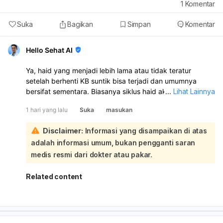
1
Komentar
Suka
Bagikan
Simpan
Komentar
Hello Sehat AI
Ya, haid yang menjadi lebih lama atau tidak teratur
setelah berhenti KB suntik bisa terjadi dan umumnya
bersifat sementara. Biasanya siklus haid akan kembali
...
Lihat Lainnya
normal dalam 6–10 bulan setelah suntikan terakhir:
1 hari yang lalu
Suka
masukan
Untuk membantu haid lebih lancar, Anda bisa menjaga
berat badan ideal, rutin olahraga, makan bergizi,
Disclaimer:
Informasi yang disampaikan di atas
mengontrol stres, dan tidur cukup. Bila perlu, periksa ke
adalah informasi umum, bukan pengganti saran
dokter untuk memastikan tidak ada penyebab lain seperti
gangguan hormon, PCOS, tiroid, atau miom. Karena Anda
medis resmi dari dokter atau pakar.
sudah sampai 16 hari haid tidak berhenti, sebaiknya
periksa ke dokter kandungan/penyakit dalam, apalagi
Related content
jika darahnya banyak, ada pusing, lemas, nyeri hebat,
atau keluar gumpalan.