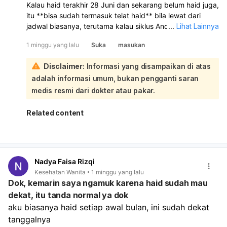
Kalau haid terakhir 28 Juni dan sekarang belum haid juga,
itu **bisa sudah termasuk telat haid** bila lewat dari
jadwal biasanya, terutama kalau siklus Anda biasanya
...
Lihat Lainnya
teratur 21–35 hari. **Kenaikan berat badan 5 kg sejak
1 minggu yang lalu
Suka
masukan
Juni juga bisa ikut memengaruhi siklus haid**, selain
kemungkinan hamil:
Disclaimer:
Informasi yang disampaikan di atas
Telat haid memang bisa menjadi tanda awal kehamilan,
adalah informasi umum, bukan pengganti saran
apalagi bila disertai keluhan seperti perut kram, payudara
nyeri/kencang, mual, atau badan terasa tidak enak. Tapi
medis resmi dari dokter atau pakar.
telat haid juga bisa disebabkan oleh stres, perubahan
berat badan, pola makan, olahraga berat, gangguan
Related content
hormon seperti PCOS, atau masalah tiroid. Sebaiknya:
Lakukan tes kehamilan
bila ada kemungkinan hamil.
Perhatikan apakah ada gejala lain seperti nyeri
payudara, kram perut, atau mual.
Nadya Faisa Rizqi
Coba jaga pola makan, kurangi stres, dan atur aktivitas
Kesehatan Wanita
1 minggu yang lalu
fisik. Kalau
telat haid sampai 6 minggu atau lebih
,
Dok, kemarin saya ngamuk karena haid sudah mau
atau sampai
3 bulan belum haid
, sebaiknya periksa ke
dekat, itu tanda normal ya dok
dokter kandungan atau penyakit dalam untuk
aku biasanya haid setiap awal bulan, ini sudah dekat 
memastikan penyebabnya dan mendapat penanganan
yang tepat.
tanggalnya