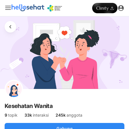
Kesehatan Wanita
9
topik
33k
interaksi
245k
anggota
Gabung