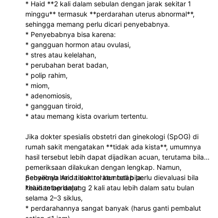
* Haid **2 kali dalam sebulan dengan jarak sekitar 1
minggu** termasuk **perdarahan uterus abnormal**,
sehingga memang perlu dicari penyebabnya.
* Penyebabnya bisa karena:
* gangguan hormon atau ovulasi,
* stres atau kelelahan,
* perubahan berat badan,
* polip rahim,
* miom,
* adenomiosis,
* gangguan tiroid,
* atau memang kista ovarium tertentu.
Jika dokter spesialis obstetri dan ginekologi (SpOG) di
rumah sakit mengatakan **tidak ada kista**, umumnya
hasil tersebut lebih dapat dijadikan acuan, terutama bila
pemeriksaan dilakukan dengan lengkap. Namun,
penyebab haid tidak teratur tetap perlu dievaluasi bila
Sebaiknya Anda kontrol kembali bila:
keluhan berlanjut.
*haid tetap datang 2 kali atau lebih dalam satu bulan
selama 2–3 siklus,
* perdarahannya sangat banyak (harus ganti pembalut