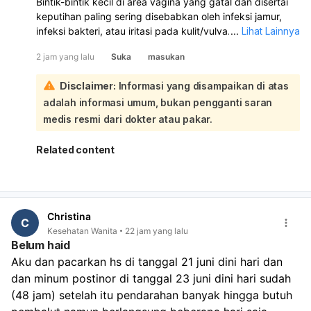
Bintik-bintik kecil di area vagina yang gatal dan disertai
keputihan paling sering disebabkan oleh infeksi jamur,
infeksi bakteri, atau iritasi pada kulit/vulva. Karena ada
...
Lihat Lainnya
keputihan juga, kemungkinan perlu diperiksa langsung
2 jam yang lalu
Suka
masukan
untuk memastikan penyebabnya:
Kalau keputihannya gatal, penyebab yang sering adalah:
Disclaimer:
Informasi yang disampaikan di atas
Infeksi jamur vagina: biasanya gatal, keputihan putih
adalah informasi umum, bukan pengganti saran
kental seperti susu/keju, dan area sekitar bisa
kemerahan atau bengkak.
medis resmi dari dokter atau pakar.
Infeksi bakteri vagina: keputihan bisa putih, abu-abu,
atau kehijauan, sering disertai bau tidak sedap.
Related content
Iritasi atau alergi: misalnya dari sabun, pantyliner,
celana ketat, atau pembalut.
Infeksi menular seksual tertentu juga bisa
menyebabkan bintik dan keputihan. Sebaiknya jangan
Christina
digaruk, jaga area tetap bersih dan kering, pakai
C
Kesehatan Wanita
22 jam yang lalu
celana dalam katun, dan hindari sabun kewanitaan
Belum haid
yang keras atau pewangi. Kalau bintiknya makin
Aku dan pacarkan hs di tanggal 21 juni dini hari dan 
banyak, ada bau menyengat, nyeri saat BAK, perih,
dan minum postinor di tanggal 23 juni dini hari sudah 
luka, atau tidak membaik dalam beberapa hari,
sebaiknya periksa ke dokter spesialis obstetri dan
(48 jam) setelah itu pendarahan banyak hingga butuh 
ginekologi untuk pemeriksaan langsung dan obat yang