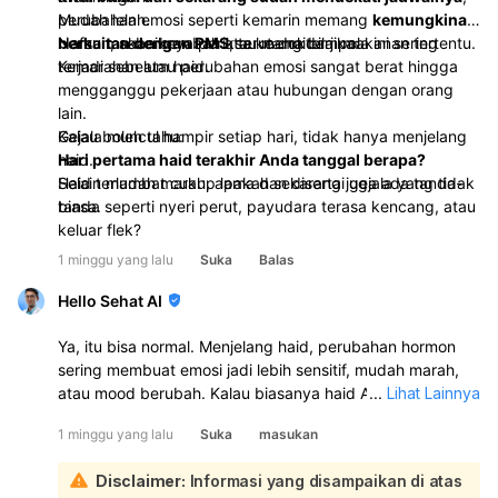
Mudah lelah.
perubahan emosi seperti kemarin memang
kemungkinan
Nafsu makan berubah atau mengidam makanan tertentu.
berkaitan dengan PMS
Namun, sebaiknya periksa ke dokter jika:
, terutama bila pola ini sering
terjadi sebelum haid.
Kemarahan atau perubahan emosi sangat berat hingga
mengganggu pekerjaan atau hubungan dengan orang
lain.
Gejala muncul hampir setiap hari, tidak hanya menjelang
Kalau boleh tahu:
haid.
Hari pertama haid terakhir Anda tanggal berapa?
Haid terlambat cukup lama dan disertai gejala yang tidak
Selain mudah marah, apakah sekarang juga ada tanda-
biasa.
tanda seperti nyeri perut, payudara terasa kencang, atau
keluar flek?
1 minggu yang lalu
Suka
Balas
Hello Sehat AI
Ya, itu bisa normal. Menjelang haid, perubahan hormon
sering membuat emosi jadi lebih sensitif, mudah marah,
atau mood berubah. Kalau biasanya haid Anda teratur
...
Lihat Lainnya
setiap awal bulan dan sekarang memang sudah
1 minggu yang lalu
Suka
masukan
mendekati tanggalnya, kemungkinan itu masih dalam
batas normal. Siklus haid normal umumnya tiap 23–35
Disclaimer:
Informasi yang disampaikan di atas
hari. Namun, kalau perubahan emosi sangat berat,