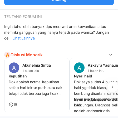
TENTANG FORUM INI
Ingin tahu lebih banyak tips merawat area kewanitaan atau
memiliki gangguan yang hanya terjadi pada waniita? Jangan
ce
...
Lihat Lainnya
Diskusi Menarik
Akunelnia Sintia
Azkayra Yasnau
1 bulan lalu
1 bulan lalu
Keputihan
Nyeri haid
Dok apakah normal keputihan
Dok saya sudah 4 bulan n
setiap hari tektur putih susu cair
haid yg tidak biasa, perut
tetapi tidak berbau juga tidak
kembung disertai mual mu
nyeri atau gatal dan bengkak
Nyeri pinggang serta nyer
Bulan Mei lalu saya ke dok
15
BAB.
kandungan. Diagnosa beli
adalah endometriosis.
Apakah terapi endometrio