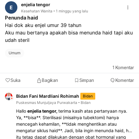
enjelia tengor
E
Kesehatan Wanita
1 minggu yang lalu
Penunda haid
Hai dok aku enjel umur 39 tahun
Aku mau bertanya apakah bisa menunda haid tapi aku 
udah steril
Umum
1
Komentar
Suka
Bagikan
Simpan
Komentar
Bidan Fani Mardliani Rohimah
Bidan
Puskesmas Munjuljaya Purwakarta
Bidan
Hallo
enjelia tengor,
terima kasih atas pertanyaan nya.
Ya, **bisa**. Sterilisasi (misalnya tubektomi) hanya
mencegah kehamilan, **tidak menghentikan atau
mengatur siklus haid**. Jadi, bila ingin menunda haid, hal
itu tetap dapat dilakukan dengan obat hormonal yang