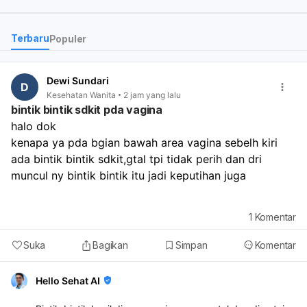
tidak di tanggung oleh B
dok?
Terbaru
Populer
Bagaimana efek nya jika
penyakit itu tidak di obati
Apakah benar saat berhu
Dewi Sundari
D
suami istri akan sakit? Ap
7
Kesehatan Wanita
2 jam yang lalu
benar akan sulit hamil?
bintik bintik sdkit pda vagina
halo dok
kenapa ya pda bgian bawah area vagina sebelh kiri 
ada bintik bintik sdkit,gtal tpi tidak perih dan dri 
muncul ny bintik bintik itu jadi keputihan juga 
1
Komentar
Suka
Bagikan
Simpan
Komentar
Hello Sehat AI