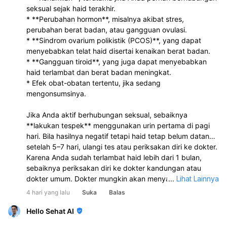
seksual sejak haid terakhir.
* **Perubahan hormon**, misalnya akibat stres,
perubahan berat badan, atau gangguan ovulasi.
* **Sindrom ovarium polikistik (PCOS)**, yang dapat
menyebabkan telat haid disertai kenaikan berat badan.
* **Gangguan tiroid**, yang juga dapat menyebabkan
haid terlambat dan berat badan meningkat.
* Efek obat-obatan tertentu, jika sedang
mengonsumsinya.
Jika Anda aktif berhubungan seksual, sebaiknya
**lakukan tespek** menggunakan urin pertama di pagi
hari. Bila hasilnya negatif tetapi haid tetap belum datang
setelah 5–7 hari, ulangi tes atau periksakan diri ke dokter.
Karena Anda sudah terlambat haid lebih dari 1 bulan,
sebaiknya periksakan diri ke dokter kandungan atau
dokter umum. Dokter mungkin akan menyarankan
...
Lihat Lainnya
pemeriksaan seperti tes kehamilan, USG, atau tes darah
4 hari yang lalu
Suka
Balas
(misalnya hormon tiroid atau hormon reproduksi) untuk
mengetahui penyebabnya.
Hello Sehat AI