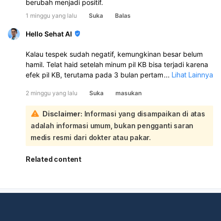
berubah menjadi positif.
1 minggu yang lalu
Suka
Balas
Hello Sehat AI
Kalau tespek sudah negatif, kemungkinan besar belum
hamil. Telat haid setelah minum pil KB bisa terjadi karena
efek pil KB, terutama pada 3 bulan pertama pemakaian,
...
Lihat Lainnya
dan siklus haid memang bisa jadi tidak teratur:
2 minggu yang lalu
Suka
masukan
Karena Anda baru pertama kali minum pil KB, haid yang
hanya muncul 3 hari lalu belum tentu langsung kembali
Disclaimer:
Informasi yang disampaikan di atas
normal. Pil KB memang bisa membuat haid lebih sedikit,
adalah informasi umum, bukan pengganti saran
lebih pendek, atau bahkan tidak haid sementara waktu.
Sebaiknya:
medis resmi dari dokter atau pakar.
Lanjutkan pil KB sesuai aturan bila masih digunakan.
Ulang tes kehamilan 1 minggu lagi bila haid tetap
Related content
belum datang.
Periksa ke dokter kandungan bila tetap tidak haid, ada
nyeri perut, perdarahan tidak normal, atau Anda ragu
cara minumnya sudah benar. Kalau pil KB diminum
tidak teratur, memang masih ada kemungkinan hamil
meski kecil.