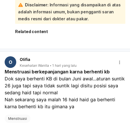
Sebaiknya lakukan tes kehamilan sekarang, terutama
Disclaimer:
Informasi yang disampaikan di atas
kalau haid sudah terlambat. Kalau hasilnya negatif tapi
adalah informasi umum, bukan pengganti saran
haid tetap belum datang, ulangi 1 minggu kemudian atau
periksakan ke dokter kandungan. Segera periksa juga
medis resmi dari dokter atau pakar.
bila perdarahannya sangat banyak, nyeri hebat, atau ada
keputihan berbau/ gatal.
Related content
Olifia
O
Kesehatan Wanita
1 hari yang lalu
Menstruasi berkepanjangan karna berhenti kb
Dok saya berhenti KB di bulan Juni awal...aturan suntik 
26 juga tapi saya tidak suntik lagi disitu posisi saya 
sedang haid tapi normal
Nah sekarang saya malah 16 haid haid ga berhenti 
karna berhenti kb itu gimana ya
Menstruasi