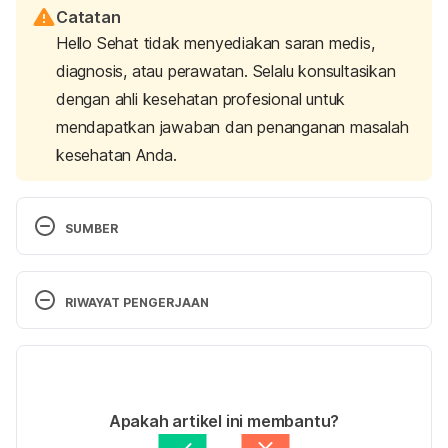
Catatan
Hello Sehat tidak menyediakan saran medis,
diagnosis, atau perawatan. Selalu konsultasikan
dengan ahli kesehatan profesional untuk
mendapatkan jawaban dan penanganan masalah
kesehatan Anda.
SUMBER
Everything You Need to Know About Sex After A 
Miscariage. 
RIWAYAT PENGERJAAN
https://www.womenshealthmag.com/sex-and-
love/a22148465/sex-after-miscarriage/
 Diakses 
Versi Terbaru
pada 5 Oktober 2018. 
11/05/2020
After Miscarrying, When Is It Safe to Have Sex? 
Ditulis oleh 
Karinta Ariani Setiaputri
Apakah artikel ini membantu?
https://www.verywellfamily.com/sex-after-
Ditinjau secara medis oleh
dr. Yusra Firdaus