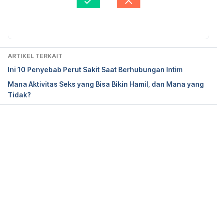
miscarriage-when-is-it-okay-2371518
 Diakses pada 
Diperbarui oleh: 
nosiani
5 Oktober 2018. 
When Can I Have Sex Following Miscarriage? 
http://www.newkidscenter.com/Sex-After-
ARTIKEL TERKAIT
Miscarriage.html
 Diakses pada 5 Oktober 2018. 
Ini 10 Penyebab Perut Sakit Saat Berhubungan Intim
Mana Aktivitas Seks yang Bisa Bikin Hamil, dan Mana yang
Tidak?
Memuat...