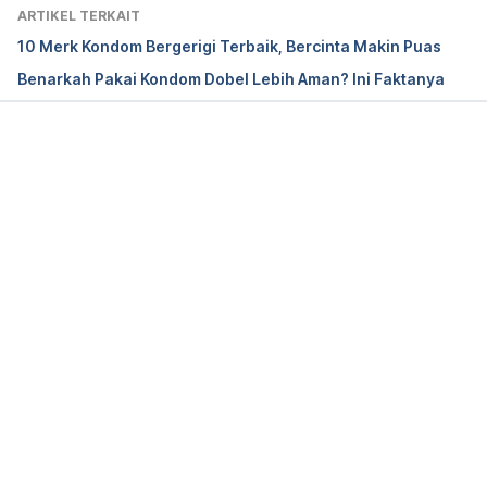
ARTIKEL TERKAIT
How Can Condoms Break? (for Teens) – 
10 Merk Kondom Bergerigi Terbaik, Bercinta Makin Puas
KidsHealth. (2015). Retrieved February 16, 2020, 
Benarkah Pakai Kondom Dobel Lebih Aman? Ini Faktanya
from Kidshealth.org website: 
https://kidshealth.org/en/teens/condom-tore.html
Memuat...