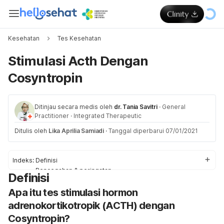
Kesehatan
Tes Kesehatan
Stimulasi Acth Dengan
Cosyntropin
Ditinjau secara medis oleh
dr. Tania Savitri
·
General
Practitioner
·
Integrated Therapeutic
Ditulis oleh
Lika Aprilia Samiadi
·
Tanggal diperbarui 07/01/2021
Indeks:
Definisi
Pencegahan & peringatan
Definisi
Proses
Apa itu tes stimulasi hormon
Penjelasan dari Hasil Tes
adrenokortikotropik (ACTH) dengan
Cosyntropin?