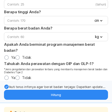
(tahun)
Berapa tinggi Anda?
cm
Berapa berat badan Anda?
kg
Apakah Anda berminat program manajemen berat
badan?
Ya
Tidak
Tahukah Anda perawatan dengan GIP dan GLP-1?
*Jenis pengobatan dan perawatan terbaru yang membantu manajemen berat badan dan
Diabetes Tipe 2
Ya
Tidak
Ikuti terus infonya agar berat badan terjaga: Dapatkan update
dari pakar mengenai dukungan dan perawatan berat badan
Hitung
langsung ke inbox Anda.