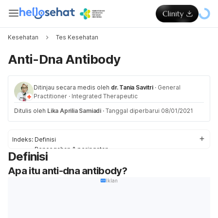
Kesehatan
Tes Kesehatan
Anti-Dna Antibody
Ditinjau secara medis oleh
dr. Tania Savitri
·
General
Practitioner
·
Integrated Therapeutic
Ditulis oleh
Lika Aprilia Samiadi
·
Tanggal diperbarui 08/01/2021
Indeks:
Definisi
Pencegahan & peringatan
Definisi
Proses
Apa itu anti-dna antibody?
Penjelasan dari Hasil Tes
Iklan