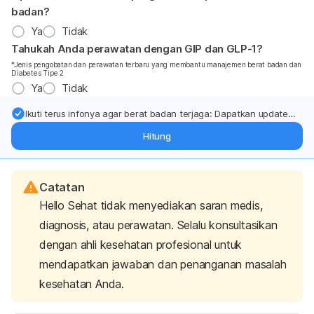
badan?
Ya
Tidak
Tahukah Anda perawatan dengan GIP dan GLP-1?
*Jenis pengobatan dan perawatan terbaru yang membantu manajemen berat badan dan
Diabetes Tipe 2
Ya
Tidak
Ikuti terus infonya agar berat badan terjaga: Dapatkan update
dari pakar mengenai dukungan dan perawatan berat badan
Hitung
langsung ke inbox Anda.
Catatan
Hello Sehat tidak menyediakan saran medis,
diagnosis, atau perawatan. Selalu konsultasikan
dengan ahli kesehatan profesional untuk
mendapatkan jawaban dan penanganan masalah
kesehatan Anda.