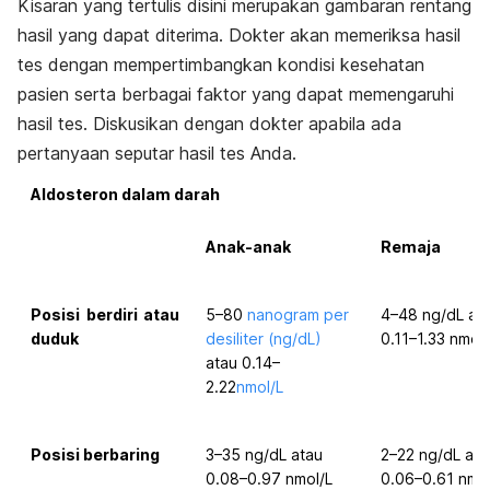
Kisaran yang tertulis disini merupakan gambaran rentang
hasil yang dapat diterima. Dokter akan memeriksa hasil
tes dengan mempertimbangkan kondisi kesehatan
pasien serta berbagai faktor yang dapat memengaruhi
hasil tes. Diskusikan dengan dokter apabila ada
pertanyaan seputar hasil tes Anda.
Aldosteron dalam darah
Anak-anak
Remaja
Posisi berdiri atau
5–80
nanogram per
4–48 ng/dL at
duduk
desiliter (ng/dL)
0.11–1.33 nmol/
atau 0.14–
2.22
nmol/L
Posisi berbaring
3–35 ng/dL atau
2–22 ng/dL ata
0.08–0.97 nmol/L
0.06–0.61 nmol