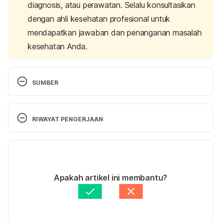
diagnosis, atau perawatan. Selalu konsultasikan
dengan ahli kesehatan profesional untuk
mendapatkan jawaban dan penanganan masalah
kesehatan Anda.
SUMBER
http://www.webmd.com/a-to-z-guides/aldosterone
RIWAYAT PENGERJAAN
http://www.nlm.nih.gov/medlineplus/ency/article/00
3704.htm
Versi Terbaru
http://www.healthline.com/health/aldosterone
07/09/2023
Ditulis oleh 
Lika Aprilia Samiadi
Apakah artikel ini membantu?
Ditinjau secara medis oleh
dr. Tania Savitri
Diperbarui oleh: 
Ilham Aulia Fahmy