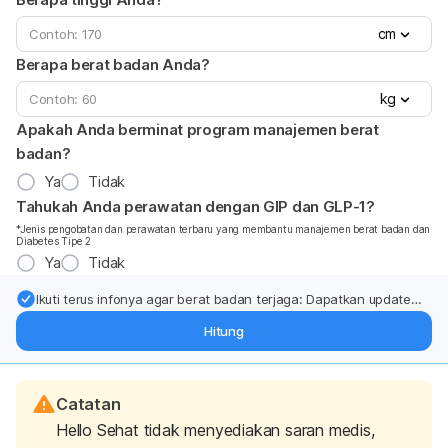
cm
Berapa berat badan Anda?
kg
Apakah Anda berminat program manajemen berat
badan?
Ya
Tidak
Tahukah Anda perawatan dengan GIP dan GLP-1?
*Jenis pengobatan dan perawatan terbaru yang membantu manajemen berat badan dan
Diabetes Tipe 2
Ya
Tidak
Ikuti terus infonya agar berat badan terjaga: Dapatkan update
dari pakar mengenai dukungan dan perawatan berat badan
Hitung
langsung ke inbox Anda.
Catatan
Hello Sehat tidak menyediakan saran medis,