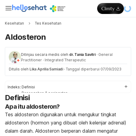
Kesehatan
Tes Kesehatan
Aldosteron
Ditinjau secara medis oleh
dr. Tania Savitri
·
General
Practitioner
·
Integrated Therapeutic
Ditulis oleh
Lika Aprilia Samiadi
·
Tanggal diperbarui 07/09/2023
Indeks:
Definisi
Pencegahan & peringatan
Definisi
Proses
Apa itu aldosteron?
Penjelasan dari Hasil Tes
Tes aldosteron digunakan untuk mengukur tingkat
aldosteron (hormon yang dibuat oleh kelenjar adrenal)
dalam darah. Aldosteron berperan dalam mengatur