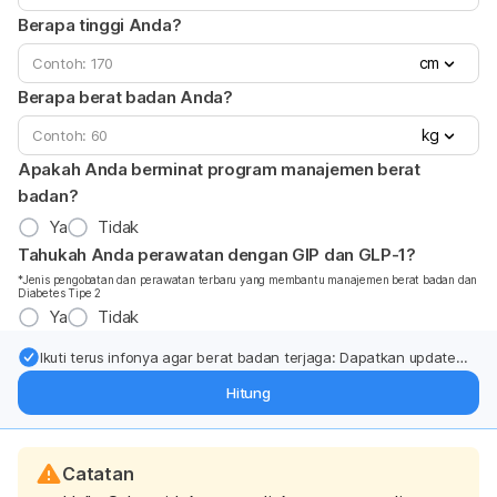
Berapa tinggi Anda?
cm
Berapa berat badan Anda?
kg
Apakah Anda berminat program manajemen berat
badan?
Ya
Tidak
Tahukah Anda perawatan dengan GIP dan GLP-1?
*Jenis pengobatan dan perawatan terbaru yang membantu manajemen berat badan dan
Diabetes Tipe 2
Ya
Tidak
Ikuti terus infonya agar berat badan terjaga: Dapatkan update
dari pakar mengenai dukungan dan perawatan berat badan
Hitung
langsung ke inbox Anda.
Catatan