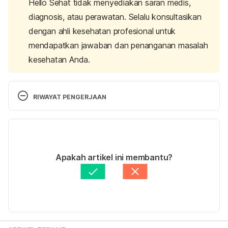
Hello Sehat tidak menyediakan saran medis,
diagnosis, atau perawatan. Selalu konsultasikan
dengan ahli kesehatan profesional untuk
mendapatkan jawaban dan penanganan masalah
kesehatan Anda.
RIWAYAT PENGERJAAN
Versi Terbaru
08/01/2021
Ditulis oleh
dr. Dikky Prawiratama, M.Sc, Sp.KK
Apakah artikel ini membantu?
Diperbarui oleh: 
Fidhia Kemala