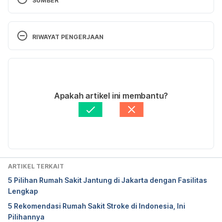
SUMBER
Nur Handayani, S.KM. Kanker dan Serba-Serbinya. 
(2002). Retrieved 14 September 2022, from 
RIWAYAT PENGERJAAN
https://rsprespira.jogjaprov.go.id/kanker-dan-serba-
serbinya-hari-kanker-sedunia-2022/
Versi Terbaru
25/10/2022
Ditulis oleh 
Vitto Radityo
Apakah artikel ini membantu?
Fakta medis diperiksa oleh
Hello Sehat Medical 
Review Team
Diperbarui oleh: 
Nanda Saputri
ARTIKEL TERKAIT
5 Pilihan Rumah Sakit Jantung di Jakarta dengan Fasilitas
Lengkap
5 Rekomendasi Rumah Sakit Stroke di Indonesia, Ini
Pilihannya