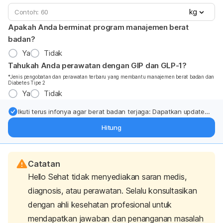
kg
Apakah Anda berminat program manajemen berat
badan?
Ya
Tidak
Tahukah Anda perawatan dengan GIP dan GLP-1?
*Jenis pengobatan dan perawatan terbaru yang membantu manajemen berat badan dan
Diabetes Tipe 2
Ya
Tidak
Ikuti terus infonya agar berat badan terjaga: Dapatkan update
dari pakar mengenai dukungan dan perawatan berat badan
Hitung
langsung ke inbox Anda.
Catatan
Hello Sehat tidak menyediakan saran medis,
diagnosis, atau perawatan. Selalu konsultasikan
dengan ahli kesehatan profesional untuk
mendapatkan jawaban dan penanganan masalah