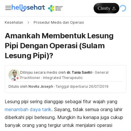
Kesehatan
Prosedur Medis dan Operasi
Amankah Membentuk Lesung
Pipi Dengan Operasi (Sulam
Lesung Pipi)?
Ditinjau secara medis oleh
dr. Tania Savitri
·
General
Practitioner
·
Integrated Therapeutic
Ditulis oleh
Novita Joseph
·
Tanggal diperbarui 26/07/2019
Lesung pipi sering dianggap sebagai fitur wajah yang
menambah daya tarik
. Sayang, t
idak semua orang lahir
diberkahi pipi berlesung. Mungkin itu kenapa juga cukup
banyak orang yang tergiur untuk menjalani operasi