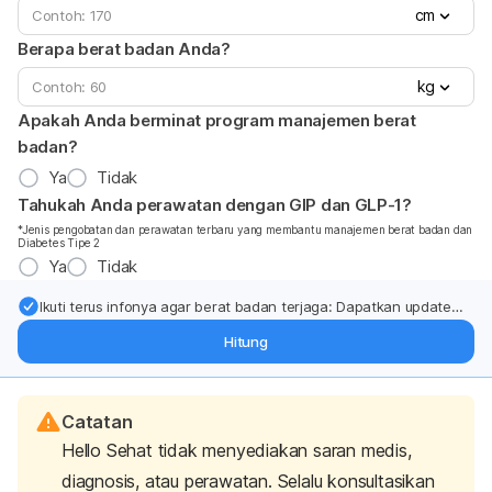
cm
Berapa berat badan Anda?
kg
Apakah Anda berminat program manajemen berat
badan?
Ya
Tidak
Tahukah Anda perawatan dengan GIP dan GLP-1?
*Jenis pengobatan dan perawatan terbaru yang membantu manajemen berat badan dan
Diabetes Tipe 2
Ya
Tidak
Ikuti terus infonya agar berat badan terjaga: Dapatkan update
dari pakar mengenai dukungan dan perawatan berat badan
Hitung
langsung ke inbox Anda.
Catatan
Hello Sehat tidak menyediakan saran medis,
diagnosis, atau perawatan. Selalu konsultasikan