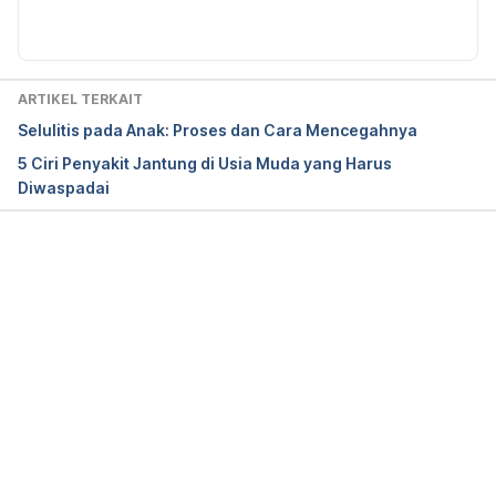
Diperbarui oleh: 
Rena Widyawinata
Strokes (for Parents) – Nemours KidsHealth. 
(2020). Retrieved 13 May 2020, from 
ARTIKEL TERKAIT
https://kidshealth.org/en/parents/strokes.html
Selulitis pada Anak: Proses dan Cara Mencegahnya
5 Ciri Penyakit Jantung di Usia Muda yang Harus
Diwaspadai
Memuat...