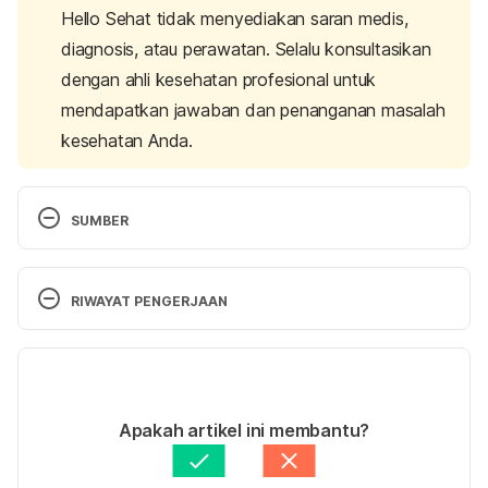
Hello Sehat tidak menyediakan saran medis,
diagnosis, atau perawatan. Selalu konsultasikan
dengan ahli kesehatan profesional untuk
mendapatkan jawaban dan penanganan masalah
kesehatan Anda.
SUMBER
Tsze, D., & Valente, J. (2011). Pediatric Stroke: A 
Review. 
Emergency Medicine International
, 
2011
, 1-
RIWAYAT PENGERJAAN
10. doi: 10.1155/2011/734506
Versi Terbaru
Pediatric Stroke. (2020). Retrieved 13 May 2020, 
18/12/2020
from 
Ditulis oleh 
Maria Amanda
Apakah artikel ini membantu?
https://www.hopkinsmedicine.org/health/conditions
Ditinjau secara medis oleh
dr. Carla Pramudita 
-and-diseases/stroke/pediatric-stroke
Susanto