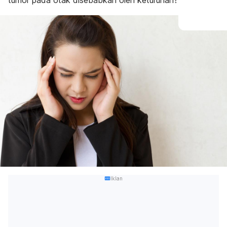
tumor pada otak disebabkan oleh keturunan?
Iklan