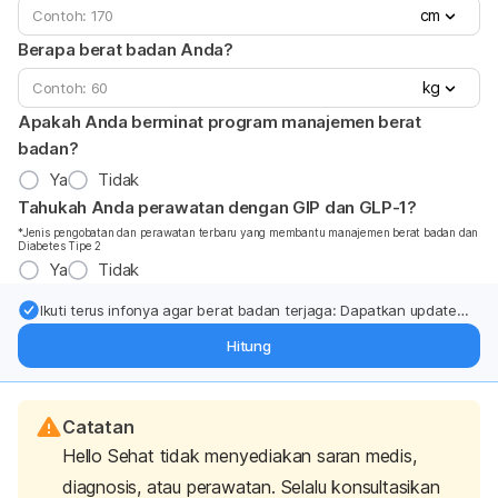
cm
Berapa berat badan Anda?
kg
Apakah Anda berminat program manajemen berat
badan?
Ya
Tidak
Tahukah Anda perawatan dengan GIP dan GLP-1?
*Jenis pengobatan dan perawatan terbaru yang membantu manajemen berat badan dan
Diabetes Tipe 2
Ya
Tidak
Ikuti terus infonya agar berat badan terjaga: Dapatkan update
dari pakar mengenai dukungan dan perawatan berat badan
Hitung
langsung ke inbox Anda.
Catatan
Hello Sehat tidak menyediakan saran medis,
diagnosis, atau perawatan. Selalu konsultasikan