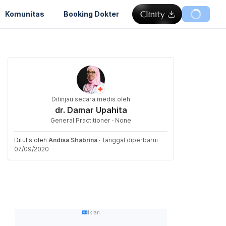
Komunitas
Booking Dokter
Ditinjau secara medis oleh
dr. Damar Upahita
General Practitioner · None
Ditulis oleh
Andisa Shabrina
·
Tanggal diperbarui
07/09/2020
Iklan