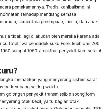
pacara pemakamannya. Tradisi kanibalisme ini
nghormatan terhadap mendiang semasa
lmarhum, sementara perempuan, lansia, dan anak-
anusia tidak lagi dilakukan oleh mereka karena ada
1 ribu total jiwa penduduk suku Fore, lebih dari 200
1950 sampai 1960-an akibat penyakit Kuru setelah
kuru?
 langka mematikan yang menyerang sistem saraf
erus berkembang seiring waktu.
lam golongan penyakit
transmissible spongiform
enyerang otak kecil, yaitu bagian otak
dinasi dan keseimbangan. Golongan penyakit TSE