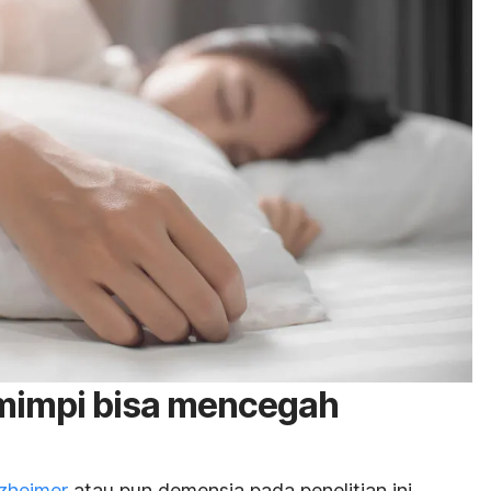
mimpi bisa mencegah
zheimer
atau pun demensia pada penelitian ini