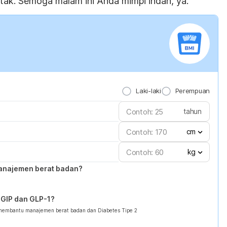
tak. Semoga malam ini Anda mimpi indah, ya.
Laki-laki
Perempuan
tahun
cm
kg
anajemen berat badan?
GIP dan GLP-1?
 membantu manajemen berat badan dan Diabetes Tipe 2