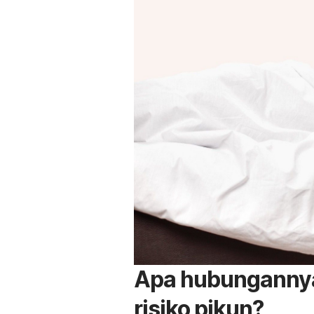
Apa hubungannya
risiko pikun?