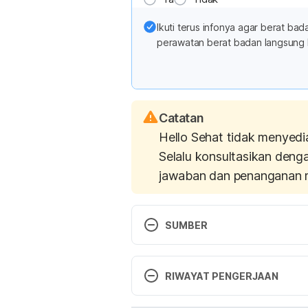
Ikuti terus infonya agar berat b
perawatan berat badan langsung 
Catatan
Hello Sehat tidak menyedi
Selalu konsultasikan deng
jawaban dan penanganan 
SUMBER
Matthew P. Pase, Jayandra J. Hima
Satizabal, Hugo J. Aparicio, Rob
RIWAYAT PENGERJAAN
Sudha Seshadri. Sleep architectu
Neurology. Available at: https
Versi Terbaru