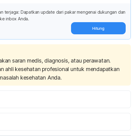
adan terjaga: Dapatkan update dari pakar mengenai dukungan dan
ke inbox Anda.
Hitung
akan saran medis, diagnosis, atau perawatan.
an ahli kesehatan profesional untuk mendapatkan
masalah kesehatan Anda.
li, Natalie A. Grima, Alexa S. Beiser, Claudia L. 
ert J. Thomas, Daniel J. Gottlieb, Sandford H. Auerbach, 
re and the risk of incident dementia in the community. 
://www.ncbi.nlm.nih.gov/pubmed/28835407 [Accessed 4 