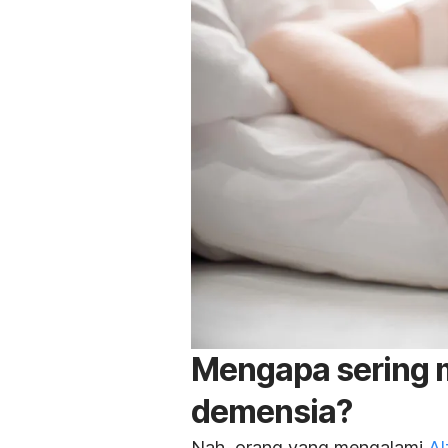
Mengapa sering 
demensia?
Nah, orang yang mengalami
Al