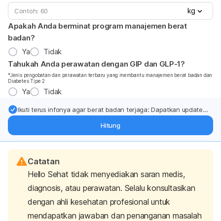
kg
Apakah Anda berminat program manajemen berat
badan?
Ya
Tidak
Tahukah Anda perawatan dengan GIP dan GLP-1?
*Jenis pengobatan dan perawatan terbaru yang membantu manajemen berat badan dan
Diabetes Tipe 2
Ya
Tidak
Ikuti terus infonya agar berat badan terjaga: Dapatkan update
dari pakar mengenai dukungan dan perawatan berat badan
Hitung
langsung ke inbox Anda.
Catatan
Hello Sehat tidak menyediakan saran medis,
diagnosis, atau perawatan. Selalu konsultasikan
dengan ahli kesehatan profesional untuk
mendapatkan jawaban dan penanganan masalah