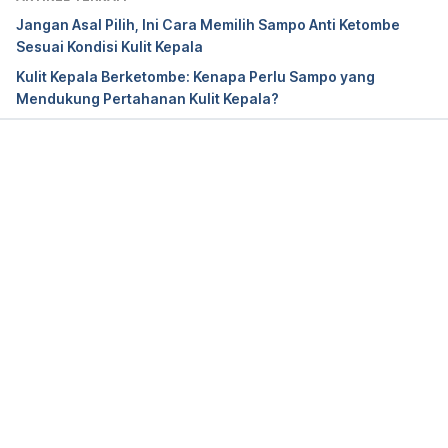
https://www.dermnetnz.org/topics/genital-
Jangan Asal Pilih, Ini Cara Memilih Sampo Anti Ketombe
psoriasis
Sesuai Kondisi Kulit Kepala
Kulit Kepala Berketombe: Kenapa Perlu Sampo yang
Debra Sullivan, C. (2019). Genital psoriasis: 
Mendukung Pertahanan Kulit Kepala?
Symptoms, treatment, and causes. Retrieved 25 
October 2019, from 
https://www.medicalnewstoday.com/articles/31521
7.php
Memuat...