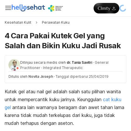
Kesehatan Kulit
Perawatan Kuku
4 Cara Pakai Kutek Gel yang
Salah dan Bikin Kuku Jadi Rusak
Ditinjau secara medis oleh
dr. Tania Savitri
·
General
Practitioner
·
Integrated Therapeutic
Ditulis oleh
Novita Joseph
·
Tanggal diperbarui 25/04/2019
Kutek gel atau
nail gel
adalah salah satu pilihan wanita
untuk mempercantik kuku jarinya. Keunggulan
cat kuku
gel
antara lain warnanya beragam dan awet tahan lama
karena tidak mudah terkelupas dari kuku, juga tidak
mudah terhapus dengan aseton.