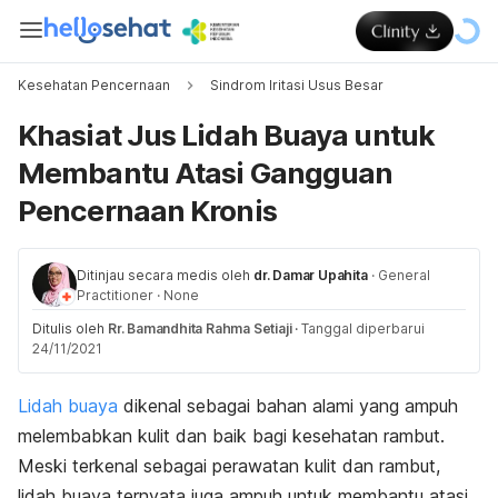
Kesehatan Pencernaan
Sindrom Iritasi Usus Besar
Khasiat Jus Lidah Buaya untuk
Membantu Atasi Gangguan
Pencernaan Kronis
Ditinjau secara medis oleh
dr. Damar Upahita
·
General
Practitioner
·
None
Ditulis oleh
Rr. Bamandhita Rahma Setiaji
·
Tanggal diperbarui
24/11/2021
Lidah buaya
dikenal sebagai bahan alami yang ampuh
melembabkan kulit dan baik bagi kesehatan rambut.
Meski terkenal sebagai perawatan kulit dan rambut,
lidah buaya ternyata juga ampuh untuk membantu atasi