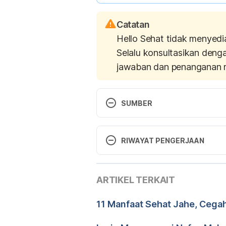
Catatan
Hello Sehat tidak menyedi
Selalu konsultasikan deng
jawaban dan penanganan 
SUMBER
https://www.medicalnewstoday.
RIWAYAT PENGERJAAN
Versi Terbaru
https://www.healthline.com/heal
ARTIKEL TERKAIT
07/09/2023
Ditulis oleh 
Rr. Bamandhita 
11 Manfaat Sehat Jahe, Cega
https://www.webmd.com/vitami
Ditinjau secara medis oleh
d
(Diakses 20 Febuari 2018)
Diperbarui oleh: 
Nanda Sapu