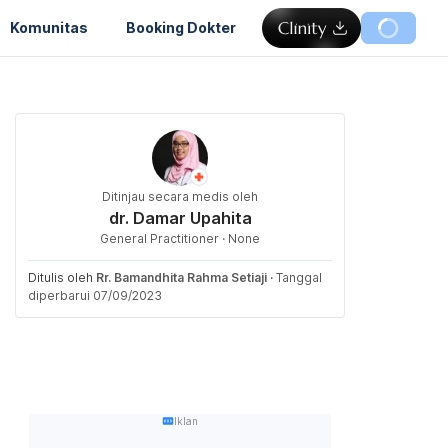
Komunitas
Booking Dokter
Ditinjau secara medis oleh
dr. Damar Upahita
General Practitioner · None
Ditulis oleh
Rr. Bamandhita Rahma Setiaji
·
Tanggal
diperbarui 07/09/2023
Iklan