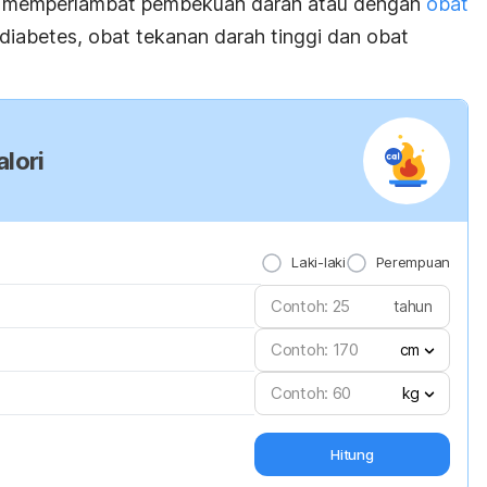
ng memperlambat pembekuan darah atau dengan
obat
 diabetes, obat tekanan darah tinggi dan obat
lori
Laki-laki
Perempuan
tahun
cm
kg
Hitung