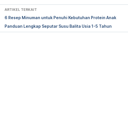
https://www.worldallergy.org/education-and-
ARTIKEL TERKAIT
programs/education/allergic-disease-resource-
6 Resep Minuman untuk Penuhi Kebutuhan Protein Anak
center/professionals/the-allergic-march. Diakses 18 
Panduan Lengkap Seputar Susu Balita Usia 1-5 Tahun
September 2019.
Allergic March, 
Bishop JM et al Pediatr, 1990 
Memuat...
Jun:116(6)-862-7