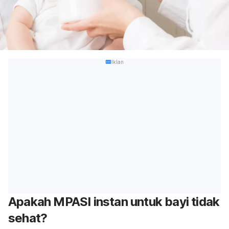
Iklan
Apakah MPASI instan untuk bayi tidak
sehat?