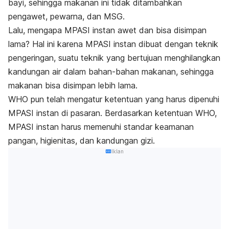
bayi, sehingga makanan ini tidak ditambahkan
pengawet, pewarna, dan MSG.
Lalu, mengapa MPASI instan awet dan bisa disimpan
lama? Hal ini karena MPASI instan dibuat dengan teknik
pengeringan, suatu teknik yang bertujuan menghilangkan
kandungan air dalam bahan-bahan makanan, sehingga
makanan bisa disimpan lebih lama.
WHO pun telah mengatur ketentuan yang harus dipenuhi
MPASI instan di pasaran. Berdasarkan ketentuan WHO,
MPASI instan harus memenuhi standar keamanan
pangan, higienitas, dan kandungan gizi.
Iklan