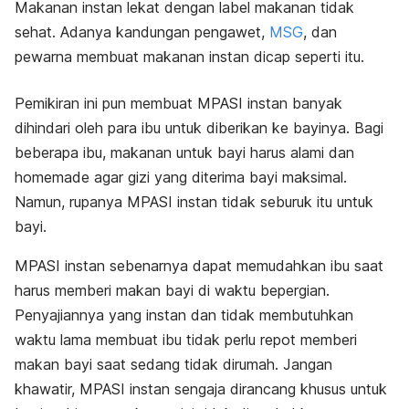
Makanan instan lekat dengan label makanan tidak
sehat. Adanya kandungan pengawet,
MSG
, dan
pewarna membuat makanan instan dicap seperti itu.
Pemikiran ini pun membuat MPASI instan banyak
dihindari oleh para ibu untuk diberikan ke bayinya. Bagi
beberapa ibu, makanan untuk bayi harus alami dan
homemade
agar gizi yang diterima bayi maksimal.
Namun, rupanya MPASI instan tidak seburuk itu untuk
bayi.
MPASI instan sebenarnya dapat memudahkan ibu saat
harus memberi makan bayi di waktu bepergian.
Penyajiannya yang instan dan tidak membutuhkan
waktu lama membuat ibu tidak perlu repot memberi
makan bayi saat sedang tidak dirumah. Jangan
khawatir, MPASI instan sengaja dirancang khusus untuk