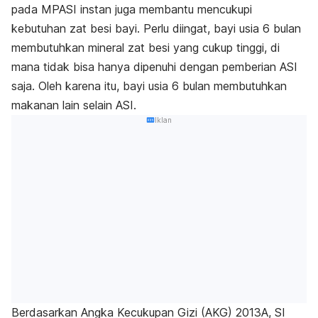
pada MPASI instan juga membantu mencukupi
kebutuhan zat besi bayi. Perlu diingat, bayi usia 6 bulan
membutuhkan mineral zat besi yang cukup tinggi, di
mana tidak bisa hanya dipenuhi dengan pemberian ASI
saja. Oleh karena itu, bayi usia 6 bulan membutuhkan
makanan lain selain ASI.
Iklan
Berdasarkan Angka Kecukupan Gizi (AKG) 2013A, SI