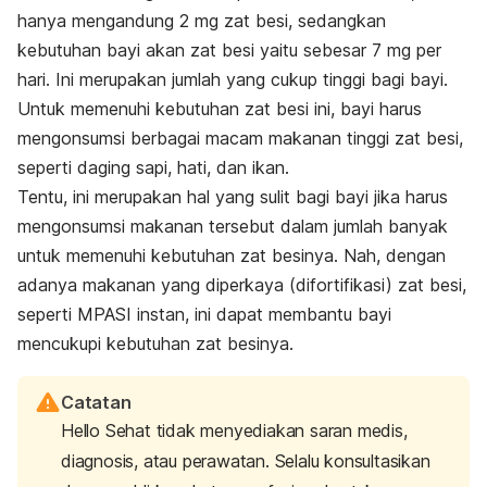
hanya mengandung 2 mg zat besi, sedangkan
kebutuhan bayi akan zat besi yaitu sebesar 7 mg per
hari. Ini merupakan jumlah yang cukup tinggi bagi bayi.
Untuk memenuhi kebutuhan zat besi ini, bayi harus
mengonsumsi berbagai macam makanan tinggi zat besi,
seperti daging sapi, hati, dan ikan.
Tentu, ini merupakan hal yang sulit bagi bayi jika harus
mengonsumsi makanan tersebut dalam jumlah banyak
untuk memenuhi kebutuhan zat besinya. Nah, dengan
adanya makanan yang diperkaya (difortifikasi) zat besi,
seperti MPASI instan, ini dapat membantu bayi
mencukupi kebutuhan zat besinya.
Catatan
Hello Sehat tidak menyediakan saran medis,
diagnosis, atau perawatan. Selalu konsultasikan