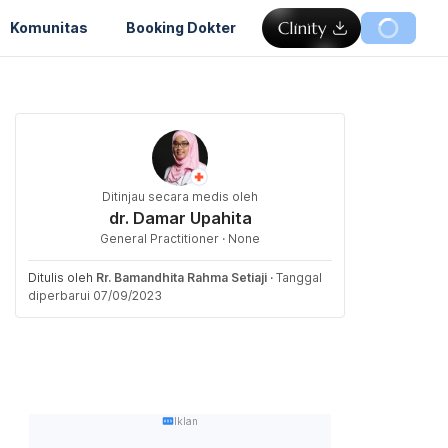
Komunitas
Booking Dokter
Ditinjau secara medis oleh
dr. Damar Upahita
General Practitioner · None
Ditulis oleh
Rr. Bamandhita Rahma Setiaji
·
Tanggal
diperbarui 07/09/2023
Iklan