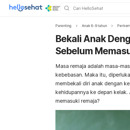
Parenting
Anak 6-9 tahun
Perkem
Bekali Anak Den
Sebelum Memasuk
Masa remaja adalah masa-masa 
kebebasan. Maka itu, diperluk
membekali diri anak dengan k
kehidupannya ke depan kelak.
memasuki remaja?