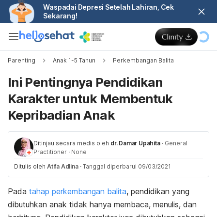
Waspadai Depresi Setelah Lahiran, Cek
Sekarang!
Parenting
Anak 1-5 Tahun
Perkembangan Balita
Ini Pentingnya Pendidikan
Karakter untuk Membentuk
Kepribadian Anak
Ditinjau secara medis oleh
dr. Damar Upahita
·
General
Practitioner
·
None
Ditulis oleh
Atifa Adlina
·
Tanggal diperbarui 09/03/2021
Pada
tahap perkembangan balita
, pendidikan yang
dibutuhkan anak tidak hanya membaca, menulis, dan