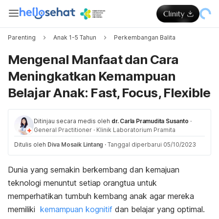
Parenting
Anak 1-5 Tahun
Perkembangan Balita
Mengenal Manfaat dan Cara
Meningkatkan Kemampuan
Belajar Anak: Fast, Focus, Flexible
Ditinjau secara medis oleh
dr. Carla Pramudita Susanto
·
General Practitioner
·
Klinik Laboratorium Pramita
Ditulis oleh
Diva Mosaik Lintang
·
Tanggal diperbarui 05/10/2023
Dunia yang semakin berkembang dan k
emajuan
teknologi menuntut setiap orangtua untuk
memperhatikan tumbuh kembang anak agar mereka
memiliki
kemampuan kognitif
dan belajar
yang optimal.