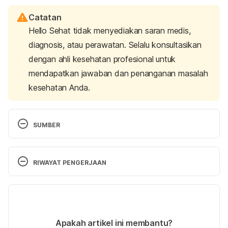
Catatan
Hello Sehat tidak menyediakan saran medis,
diagnosis, atau perawatan. Selalu konsultasikan
dengan ahli kesehatan profesional untuk
mendapatkan jawaban dan penanganan masalah
kesehatan Anda.
SUMBER
Child development and early learning. (2015). 
Retrieved from 
RIWAYAT PENGERJAAN
https://www.ncbi.nlm.nih.gov/books/NBK310550/
Versi Terbaru
Development and plasticity of cognitive flexibility in 
early and middle childhood. (2017). Retrieved from 
05/10/2023
https://www.frontiersin.org/articles/10.3389/fpsyg.
Ditulis oleh 
Diva Mosaik Lintang
Apakah artikel ini membantu?