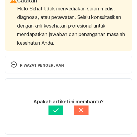
Catatan
Hello Sehat tidak menyediakan saran medis,
diagnosis, atau perawatan. Selalu konsultasikan
dengan ahli kesehatan profesional untuk
mendapatkan jawaban dan penanganan masalah
kesehatan Anda.
RIWAYAT PENGERJAAN
Versi Terbaru
13/09/2021
Ditulis oleh
dr. Frieda Handayani Sp.A (K)
Apakah artikel ini membantu?
Diperbarui oleh: 
Nanda Saputri