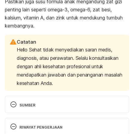
Pastikan juga susu formula anak mengandung zat gizi
penting lain seperti omega-3, omega-6, zat besi,
kalsium, vitamin A, dan zink untuk mendukung tumbuh
kembangnya.
Catatan
Hello Sehat tidak menyediakan saran medis,
diagnosis, atau perawatan. Selalu konsultasikan
dengan ahli kesehatan profesional untuk
mendapatkan jawaban dan penanganan masalah
kesehatan Anda.
SUMBER
Russo Juniper. 2017. Fiber Supplements for Kids. 
[Online] Tersedia pada: 
RIWAYAT PENGERJAAN
https://www.livestrong.com/article/261397-fiber-