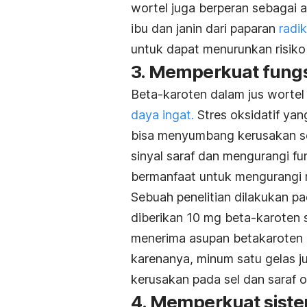
wortel juga berperan sebagai 
ibu dan janin dari paparan
radi
untuk dapat menurunkan risiko 
3. Memperkuat fungs
Beta-karoten dalam jus wortel
daya ingat.
Stres oksidatif yan
bisa menyumbang kerusakan sel
sinyal saraf dan mengurangi fung
bermanfaat untuk mengurangi r
Sebuah penelitian dilakukan pa
diberikan 10 mg beta-karoten 
menerima asupan betakaroten me
karenanya, minum satu gelas j
kerusakan pada sel dan saraf ot
4. Memperkuat sist