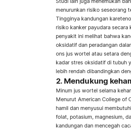
Studi lain juga menemukan ba
menurunkan risiko seseorang 
Tingginya kandungan karetenoi
risiko kanker payudara secara 
penyakit ini melihat bahwa ka
oksidatif dan peradangan dala
ons jus wortel atau setara den
kadar stres oksidatif di tubuh 
lebih rendah dibandingkan de
2. Mendukung kehami
Minum jus wortel selama keham
Menurut American College of O
hamil dan menyusui membutuhk
folat, potasium, magnesium, d
kandungan dan mencegah cacat l