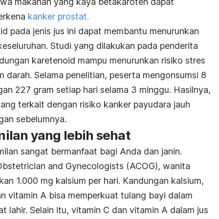
hwa makanan yang kaya betakaroten dapat
terkena
kanker prostat.
d pada jenis jus ini dapat membantu menurunkan
keseluruhan. Studi yang dilakukan pada penderita
ndungan karetenoid mampu menurunkan risiko stres
m darah. Selama penelitian, peserta mengonsumsi 8
gan 227 gram setiap hari selama 3 minggu. Hasilnya,
yang terkait dengan risiko kanker payudara jauh
ngan sebelumnya.
lan yang lebih sehat
ilan sangat bermanfaat bagi Anda dan janin.
bstetrician and Gynecologists (ACOG), wanita
an 1.000 mg kalsium per hari. Kandungan kalsium,
an vitamin A bisa memperkuat tulang bayi dalam
ahir. Selain itu, vitamin C dan vitamin A dalam jus