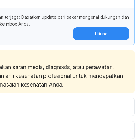
adan terjaga: Dapatkan update dari pakar mengenai dukungan dan
ke inbox Anda.
Hitung
akan saran medis, diagnosis, atau perawatan.
an ahli kesehatan profesional untuk mendapatkan
masalah kesehatan Anda.
ttp://www.prevention.com/eatclean/eating-same-foods-
2017