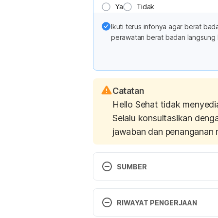
Ya
Tidak
Ikuti terus infonya agar berat b
perawatan berat badan langsung 
Catatan
Hello Sehat tidak menyedi
Selalu konsultasikan deng
jawaban dan penanganan 
SUMBER
Eating Same Foods Everyday 
h
everyday Diakses pada 16 Mei 
RIWAYAT PENGERJAAN