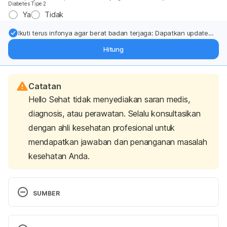
Diabetes Tipe 2
Ya
Tidak
Ikuti terus infonya agar berat badan terjaga: Dapatkan update
dari pakar mengenai dukungan dan perawatan berat badan
Hitung
langsung ke inbox Anda.
Catatan
Hello Sehat tidak menyediakan saran medis,
diagnosis, atau perawatan. Selalu konsultasikan
dengan ahli kesehatan profesional untuk
mendapatkan jawaban dan penanganan masalah
kesehatan Anda.
SUMBER
Find the Freshest Fish. 