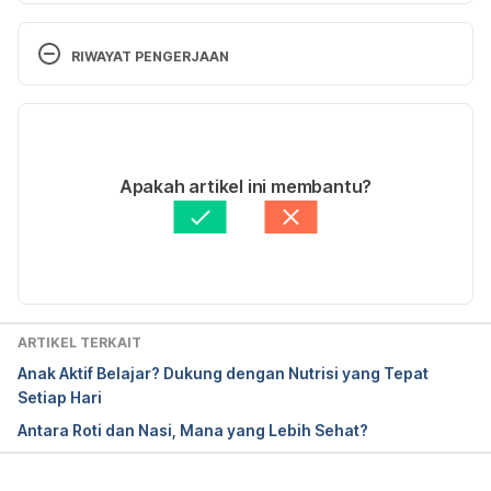
RIWAYAT PENGERJAAN
Shield, E. J. (2014). Cinnamon French Toast. 
Retrieved 9 December 2019, from 
Versi Terbaru
https://www.eatright.org/food/planning-and-
prep/recipes/cinnamon-french-toast-recipe
19/12/2020
Ditulis oleh 
Nabila Azmi
Apakah artikel ini membantu?
Ditinjau secara medis oleh
dr. Patricia Lukas 
Goentoro
Diperbarui oleh: 
Aprinda Puji
ARTIKEL TERKAIT
Anak Aktif Belajar? Dukung dengan Nutrisi yang Tepat
Setiap Hari
Antara Roti dan Nasi, Mana yang Lebih Sehat?