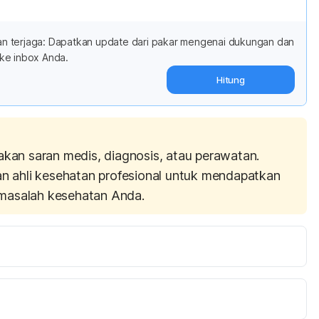
adan terjaga: Dapatkan update dari pakar mengenai dukungan dan
ke inbox Anda.
Hitung
akan saran medis, diagnosis, atau perawatan.
an ahli kesehatan profesional untuk mendapatkan
masalah kesehatan Anda.
t of consumption of beer with varying alcohol content 
ration. 
Front Nutr
. 2016; 3: 45. 