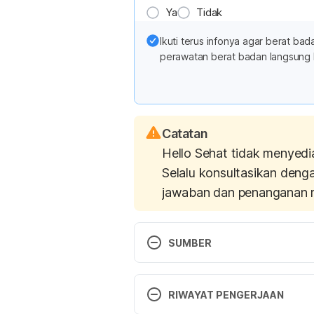
Ya
Tidak
Ikuti terus infonya agar berat b
perawatan berat badan langsung 
Catatan
Hello Sehat tidak menyedi
Selalu konsultasikan deng
jawaban dan penanganan 
SUMBER
Post-exercise rehydration: Effec
on fluid balance after mild dehyd
RIWAYAT PENGERJAAN