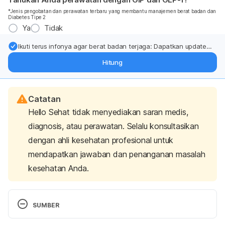
*Jenis pengobatan dan perawatan terbaru yang membantu manajemen berat badan dan
Diabetes Tipe 2
Ya
Tidak
Ikuti terus infonya agar berat badan terjaga: Dapatkan update
dari pakar mengenai dukungan dan perawatan berat badan
Hitung
langsung ke inbox Anda.
Catatan
Hello Sehat tidak menyediakan saran medis,
diagnosis, atau perawatan. Selalu konsultasikan
dengan ahli kesehatan profesional untuk
mendapatkan jawaban dan penanganan masalah
kesehatan Anda.
SUMBER
Does the pH level of your drinking water really 