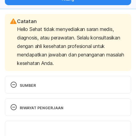
langsung ke inbox Anda.
Catatan
Hello Sehat tidak menyediakan saran medis,
diagnosis, atau perawatan. Selalu konsultasikan
dengan ahli kesehatan profesional untuk
mendapatkan jawaban dan penanganan masalah
kesehatan Anda.
SUMBER
Should You Peel Your Fruits and Vegetables? 
https://www.healthline.com/nutrition/peeling-fruits-
RIWAYAT PENGERJAAN
veggies
 Diakses pada 9 Mei 2019.
Versi Terbaru
Does the Apple Skin Have the Most Nutrients? 
https://www.livestrong.com/article/470237-does-
18/12/2020