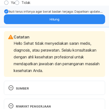
Ya
Tidak
Ikuti terus infonya agar berat badan terjaga: Dapatkan update
dari pakar mengenai dukungan dan perawatan berat badan
Hitung
langsung ke inbox Anda.
Catatan
Hello Sehat tidak menyediakan saran medis,
diagnosis, atau perawatan. Selalu konsultasikan
dengan ahli kesehatan profesional untuk
mendapatkan jawaban dan penanganan masalah
kesehatan Anda.
SUMBER
Fooddata Central Search Results
. FoodData 
RIWAYAT PENGERJAAN