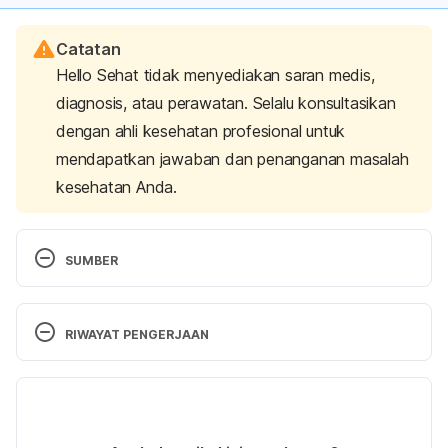
Catatan
Hello Sehat tidak menyediakan saran medis,
diagnosis, atau perawatan. Selalu konsultasikan
dengan ahli kesehatan profesional untuk
mendapatkan jawaban dan penanganan masalah
kesehatan Anda.
SUMBER
Ginkgo Biloba: Health Benefits, Uses, Risks. 
http://www.medicalnewstoday.com/articles/26310
RIWAYAT PENGERJAAN
5.php. Accessed October 20, 2016.
Versi Terbaru
Ginkgo Biloba Benefits and Your Memory. 
http://bebrainfit.com/ginkgo-biloba-benefits/. 
18/12/2020
Accessed October 20, 2016.
Ditulis oleh 
Lika Aprilia Samiadi