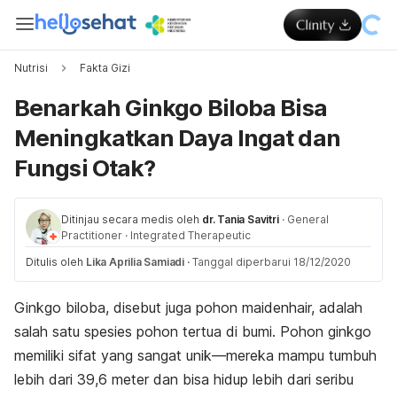
Nutrisi
Fakta Gizi
Benarkah Ginkgo Biloba Bisa
Meningkatkan Daya Ingat dan
Fungsi Otak?
Ditinjau secara medis oleh
dr. Tania Savitri
·
General
Practitioner
·
Integrated Therapeutic
Ditulis oleh
Lika Aprilia Samiadi
·
Tanggal diperbarui 18/12/2020
Ginkgo biloba, disebut juga pohon maidenhair, adalah
salah satu spesies pohon tertua di bumi. Pohon ginkgo
memiliki sifat yang sangat unik—mereka mampu tumbuh
lebih dari 39,6 meter dan bisa hidup lebih dari seribu