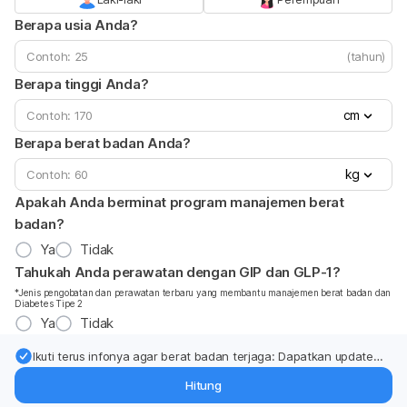
Berapa usia Anda?
(tahun)
Berapa tinggi Anda?
cm
Berapa berat badan Anda?
kg
Apakah Anda berminat program manajemen berat
badan?
Ya
Tidak
Tahukah Anda perawatan dengan GIP dan GLP-1?
*Jenis pengobatan dan perawatan terbaru yang membantu manajemen berat badan dan
Diabetes Tipe 2
Ya
Tidak
Ikuti terus infonya agar berat badan terjaga: Dapatkan update
dari pakar mengenai dukungan dan perawatan berat badan
Hitung
langsung ke inbox Anda.