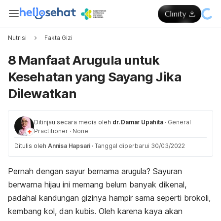
Nutrisi
Fakta Gizi
8 Manfaat Arugula untuk
Kesehatan yang Sayang Jika
Dilewatkan
Ditinjau secara medis oleh
dr. Damar Upahita
·
General
Practitioner
·
None
Ditulis oleh
Annisa Hapsari
·
Tanggal diperbarui 30/03/2022
Pernah dengan sayur bernama arugula? Sayuran
berwarna hijau ini memang belum banyak dikenal,
padahal kandungan gizinya hampir sama seperti brokoli,
kembang kol, dan kubis. Oleh karena kaya akan