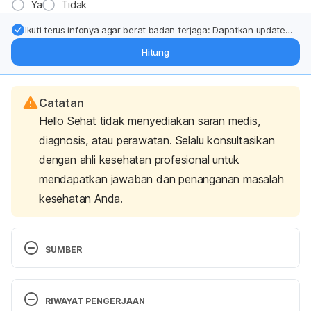
Ya
Tidak
Ikuti terus infonya agar berat badan terjaga: Dapatkan update
dari pakar mengenai dukungan dan perawatan berat badan
Hitung
langsung ke inbox Anda.
Catatan
Hello Sehat tidak menyediakan saran medis,
diagnosis, atau perawatan. Selalu konsultasikan
dengan ahli kesehatan profesional untuk
mendapatkan jawaban dan penanganan masalah
kesehatan Anda.
SUMBER
Azalenko O., 
et al
. 2014. Erucin, the Major 
Isothiocyanate in Arugula (
Eruca sativa), 
Inhibits 
RIWAYAT PENGERJAAN
Proliferation of MCF7 Tumor Cells by Suppressing 