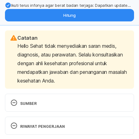
Ikuti terus infonya agar berat badan terjaga: Dapatkan update
dari pakar mengenai dukungan dan perawatan berat badan
Hitung
langsung ke inbox Anda.
Catatan
Hello Sehat tidak menyediakan saran medis,
diagnosis, atau perawatan. Selalu konsultasikan
dengan ahli kesehatan profesional untuk
mendapatkan jawaban dan penanganan masalah
kesehatan Anda.
SUMBER
5 Things you should know about detox teas 
http://www.health.com/celebrities/5-things-you-
RIWAYAT PENGERJAAN
should-know-about-detox-teas Diakses pada 10 
Agustus 2017
Versi Terbaru