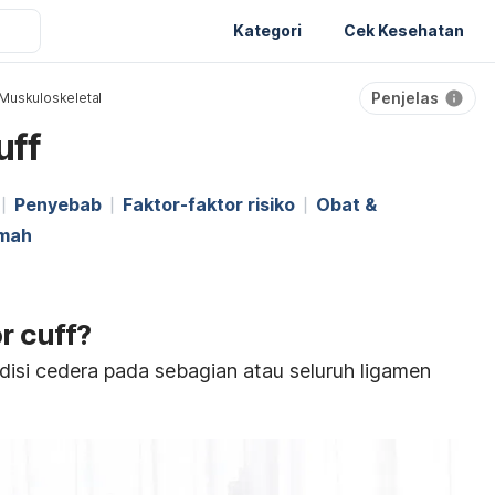
Kategori
Cek Kesehatan
Penjelas
Muskuloskeletal
uff
Penyebab
Faktor-faktor risiko
Obat &
umah
r cuff?
disi cedera pada sebagian atau seluruh ligamen