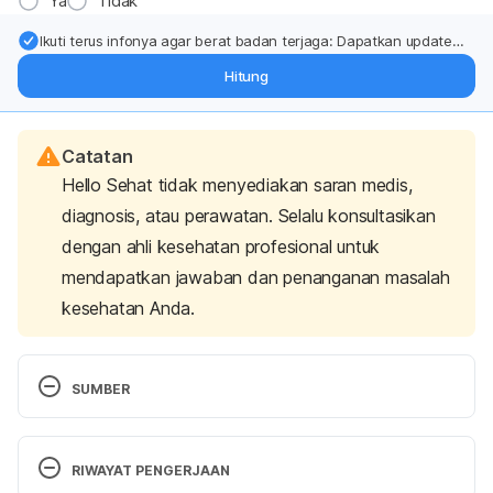
Ya
Tidak
Ikuti terus infonya agar berat badan terjaga: Dapatkan update
dari pakar mengenai dukungan dan perawatan berat badan
Hitung
langsung ke inbox Anda.
Catatan
Hello Sehat tidak menyediakan saran medis,
diagnosis, atau perawatan. Selalu konsultasikan
dengan ahli kesehatan profesional untuk
mendapatkan jawaban dan penanganan masalah
kesehatan Anda.
SUMBER
Dimitri-Pinheiro S, Pimenta M, Cardoso-Marinho B, 
Torrão H, Soares R, Karantanas A. Diabetes: a 
RIWAYAT PENGERJAAN
silent player in musculoskeletal interventional 