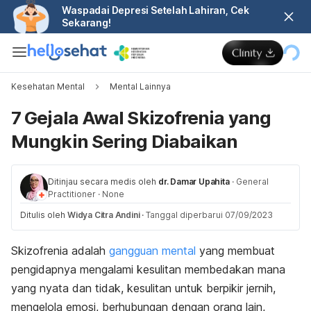
Waspadai Depresi Setelah Lahiran, Cek
Sekarang!
Kesehatan Mental
Mental Lainnya
7 Gejala Awal Skizofrenia yang
Mungkin Sering Diabaikan
Ditinjau secara medis oleh
dr. Damar Upahita
·
General
Practitioner
·
None
Ditulis oleh
Widya Citra Andini
·
Tanggal diperbarui 07/09/2023
Skizofrenia adalah
gangguan mental
yang membuat
pengidapnya mengalami kesulitan membedakan mana
yang nyata dan tidak, kesulitan untuk berpikir jernih,
mengelola emosi, berhubungan dengan orang lain,