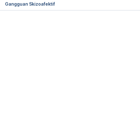
Gangguan Skizoafektif
What Are the Symptoms of Schizophrenia?
Memuat...
https://www.webmd.com/schizophrenia/schizophre
nia-symptoms#1 accessed on August 27th 2018
How To Identify Schizophrenia: 5 Early Warning 
Signs