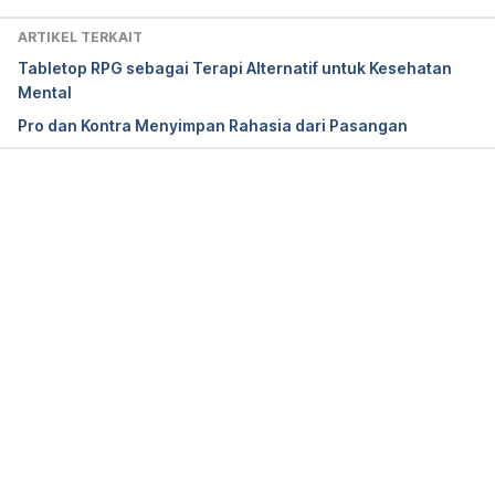
Getting Over Relationship Insecurity
ARTIKEL TERKAIT
Tabletop RPG sebagai Terapi Alternatif untuk Kesehatan
Mental
https://www.huffingtonpost.com/lisa-
Pro dan Kontra Menyimpan Rahasia dari Pasangan
firestone/getting-over-relationship_b_8197988.html 
accessed on July 2nd 2018
Memuat...