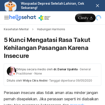
Waspadai Depresi Setelah Lahiran, Cek
Sekarang!
Kesehatan Mental
Hubungan Harmonis
5 Kunci Mengatasi Rasa Takut
Kehilangan Pasangan Karena
Insecure
Ditinjau secara medis oleh
dr. Damar Upahita
·
General
Practitioner
·
None
Ditulis oleh
Widya Citra Andini
·
Tanggal diperbarui 09/05/2020
Perasaan
insecure
alias tidak aman atau minder jangan
pernah disepelekan. Jika perasaan seperti ini diabaikan