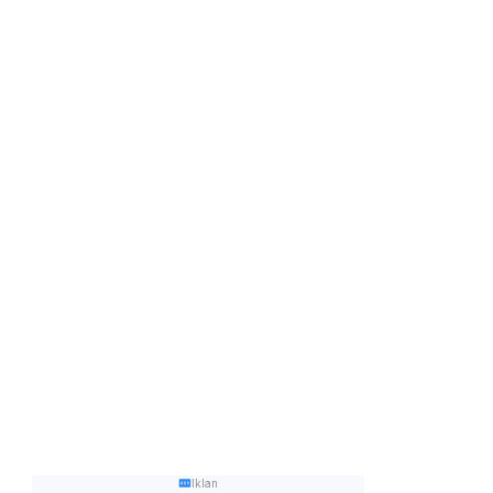
Iklan