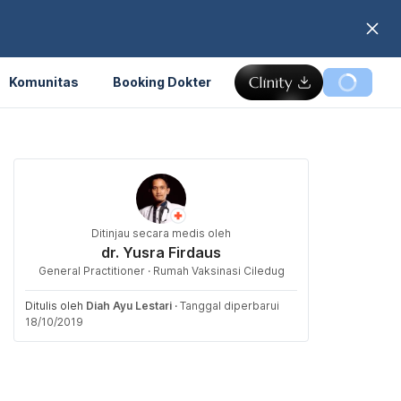
Komunitas
Booking Dokter
Ditinjau secara medis oleh
dr. Yusra Firdaus
General Practitioner · Rumah Vaksinasi Ciledug
Ditulis oleh
Diah Ayu Lestari
·
Tanggal diperbarui
18/10/2019