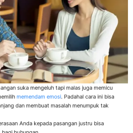
sangan suka mengeluh tapi malas juga memicu
memilih
memendam emosi
. Padahal cara ini bisa
panjang dan membuat masalah menumpuk tak
rasaan Anda kepada pasangan justru bisa
 bagi hubungan.