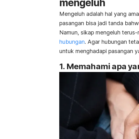
mengeluh
Mengeluh adalah hal yang ama
pasangan bisa jadi tanda bahw
Namun, sikap mengeluh terus
hubungan
. Agar hubungan teta
untuk menghadapi pasangan ya
1. Memahami apa yan