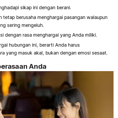
hadapi sikap ini dengan berani.
n tetap berusaha menghargai pasangan walaupun
ang sering mengeluh.
nsi dengan rasa menghargai yang Anda miliki.
ai hubungan ini, berarti Anda harus
a yang masuk akal, bukan dengan emosi sesaat.
perasaan Anda