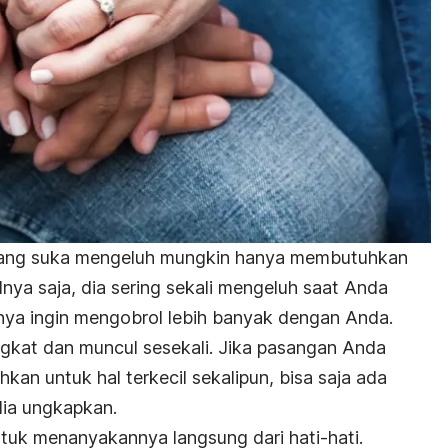
ang suka mengeluh mungkin hanya membutuhkan
lnya saja, dia sering sekali mengeluh saat Anda
hanya ingin mengobrol lebih banyak dengan Anda.
ingkat dan muncul sesekali. Jika pasangan Anda
an untuk hal terkecil sekalipun, bisa saja ada
 dia ungkapkan.
uk menanyakannya langsung dari hati-hati.