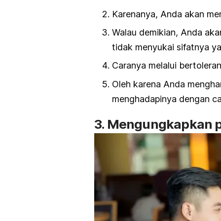
Karenanya, Anda akan meng
Walau demikian, Anda aka
tidak menyukai sifatnya y
Caranya melalui bertolera
Oleh karena Anda mengharg
menghadapinya dengan car
3. Mengungkapkan 