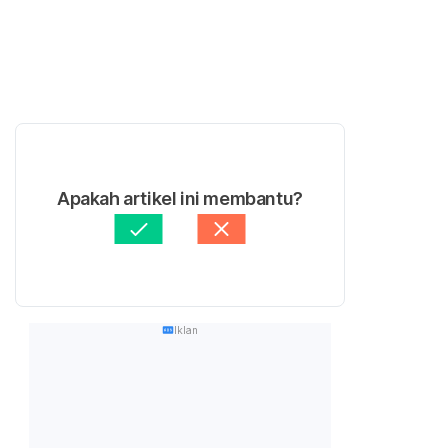
Apakah artikel ini membantu?
Iklan