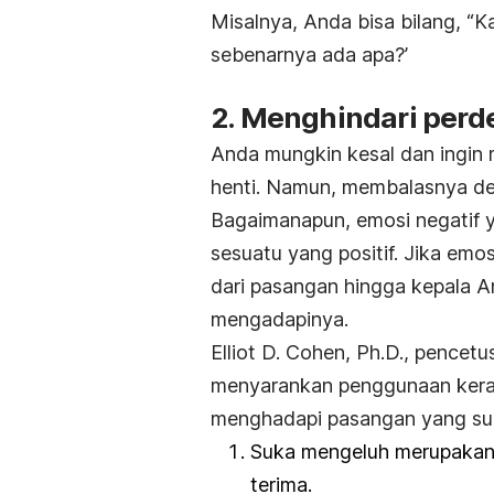
Misalnya, Anda bisa bilang, “Ka
sebenarnya ada apa?’
2. Menghindari perd
Anda mungkin kesal dan ingin
henti. Namun, membalasnya de
Bagaimanapun, emosi negatif y
sesuatu yang positif. Jika em
dari pasangan hingga kepala An
mengadapinya.
Elliot D. Cohen, Ph.D., pencetu
menyarankan penggunaan keran
menghadapi pasangan yang su
Suka mengeluh merupakan 
terima.