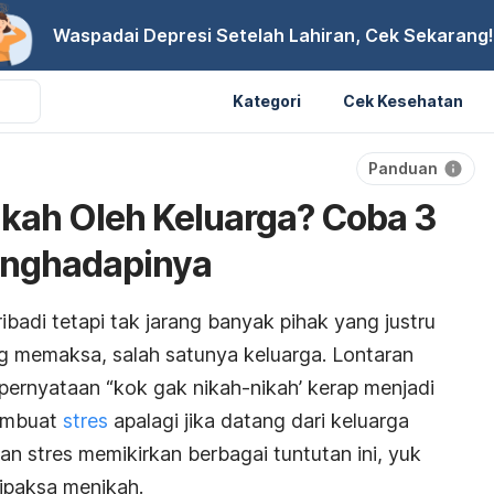
Waspadai Depresi Setelah Lahiran, Cek Sekarang!
Kategori
Cek Kesehatan
Panduan
ikah Oleh Keluarga? Coba 3
enghadapinya
adi tetapi tak jarang banyak pihak yang justru
g memaksa, salah satunya keluarga. Lontaran
 pernyataan “kok
gak
nikah-nikah’ kerap menjadi
embuat
stres
apalagi jika datang dari keluarga
dan stres memikirkan berbagai tuntutan ini, yuk
dipaksa menikah.