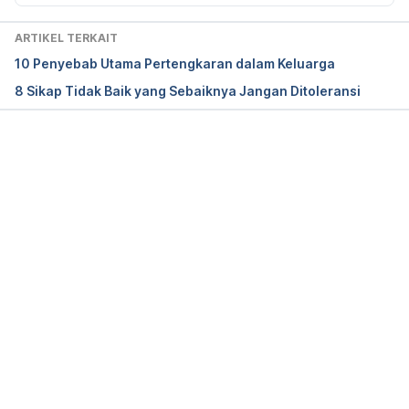
https://www.verywellmind.com/how-to-apologize-
more-sincerely-3144467
 Diakses pada 21 
ARTIKEL TERKAIT
November 2018.
10 Penyebab Utama Pertengkaran dalam Keluarga
8 Sikap Tidak Baik yang Sebaiknya Jangan Ditoleransi
Memuat...