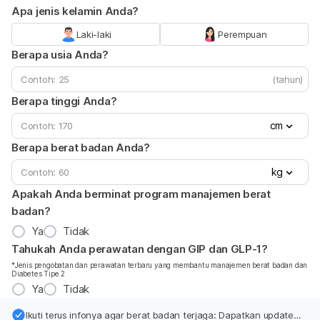
Apa jenis kelamin Anda?
Laki-laki
Perempuan
Berapa usia Anda?
(tahun)
Berapa tinggi Anda?
cm
Berapa berat badan Anda?
kg
Apakah Anda berminat program manajemen berat
badan?
Ya
Tidak
Tahukah Anda perawatan dengan GIP dan GLP-1?
*Jenis pengobatan dan perawatan terbaru yang membantu manajemen berat badan dan
Diabetes Tipe 2
Ya
Tidak
Ikuti terus infonya agar berat badan terjaga: Dapatkan update