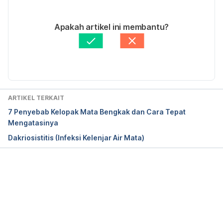
30/06/2021
Aronson, A. (2017). Remedy for Swollen Eyes From 
Ditulis oleh 
Nimas Mita Etika M
Apakah artikel ini membantu?
Crying. [online] LIVESTRONG.COM. Available at: 
Ditinjau secara medis oleh
dr. Yusra Firdaus
https://www.livestrong.com/article/185751-remedy-
Diperbarui oleh: 
Nanda Saputri
for-swollen-eyes-from-crying/  [Accessed 6 Dec. 
2017].
Rodrigues, A. (2017). Top 5 Causes of Swollen 
ARTIKEL TERKAIT
Eyelids + How to Treat. [online] All About Vision. 
7 Penyebab Kelopak Mata Bengkak dan Cara Tepat
Available at: 
Mengatasinya
http://www.allaboutvision.com/conditions/swollen-
Dakriosistitis (Infeksi Kelenjar Air Mata)
eyelids.htm  [Accessed 6 Dec. 2017].
Women’s Health. (2016). 7 Reasons Why Your Eyes 
Are So Puffy. [online] Available at: 
Memuat...
https://www.womenshealthmag.com/health/puffy-
eyes-causes  [Accessed 6 Dec. 2017].