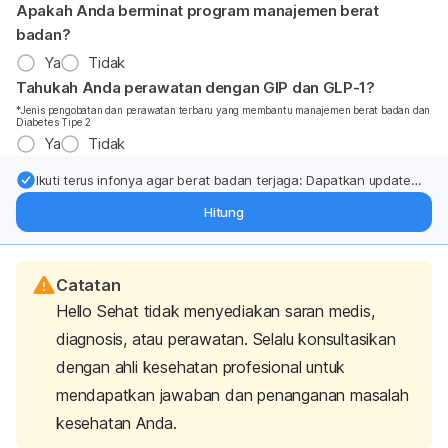
Apakah Anda berminat program manajemen berat
badan?
Ya
Tidak
Tahukah Anda perawatan dengan GIP dan GLP-1?
*Jenis pengobatan dan perawatan terbaru yang membantu manajemen berat badan dan
Diabetes Tipe 2
Ya
Tidak
Ikuti terus infonya agar berat badan terjaga: Dapatkan update
dari pakar mengenai dukungan dan perawatan berat badan
Hitung
langsung ke inbox Anda.
Catatan
Hello Sehat tidak menyediakan saran medis,
diagnosis, atau perawatan. Selalu konsultasikan
dengan ahli kesehatan profesional untuk
mendapatkan jawaban dan penanganan masalah
kesehatan Anda.