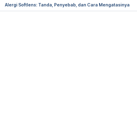
Alergi Softlens: Tanda, Penyebab, dan Cara Mengatasinya
Eye health: Myths and facts. (2021). Retrieved 24 
August 2023, from 
https://www.mayoclinichealthsystem.org/hometow
Memuat...
n-health/speaking-of-health/eye-health-myths-
and-facts
Seven Myths About Children’s Eyes. (2019). 
Retrieved 24 August 2023, from 
https://www.aao.org/newsroom/news-
releases/detail/seven-myths-about-childrens-eyes