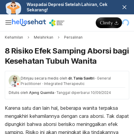
Waspadai Depresi Setelah Lahiran, Cek
Sekarang!
Kehamilan
Melahirkan
Persalinan
8 Risiko Efek Samping Aborsi bagi
Kesehatan Tubuh Wanita
Ditinjau secara medis oleh
dr. Tania Savitri
·
General
Practitioner
·
Integrated Therapeutic
Ditulis oleh
Ajeng Quamila
·
Tanggal diperbarui 10/09/2024
Karena satu dan lain hal, beberapa wanita terpaksa
mengakhiri kehamilannya dengan cara aborsi. Tak dapat
dipungkiri bahwa aborsi berisiko meninggalkan efek
samping. Risiko ini akan meningkat jika tindakannya