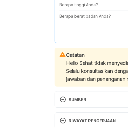
Berapa tinggi Anda?
Berapa berat badan Anda?
Catatan
Hello Sehat tidak menyedi
Selalu konsultasikan deng
jawaban dan penanganan 
SUMBER
https://www.livestrong.com/art
RIWAYAT PENGERJAAN
gym-at-night/
 (Diakses 14 Febua