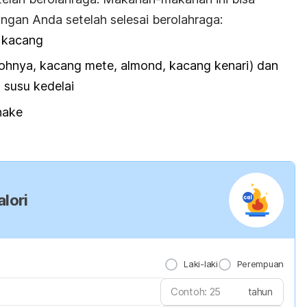
ingan Anda setelah selesai berolahraga:
i kacang
hnya, kacang mete, almond, kacang kenari) dan
 susu kedelai
hake
lori
Laki-laki
Perempuan
tahun