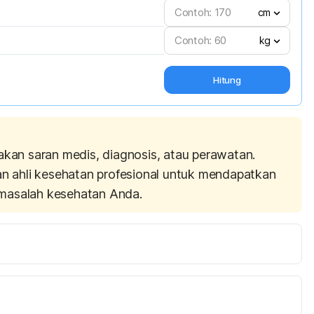
cm
kg
Hitung
akan saran medis, diagnosis, atau perawatan.
an ahli kesehatan profesional untuk mendapatkan
masalah kesehatan Anda.
Smith Megan. 2017. Should You Eat After an Evening Workout. [Online] Tersedia pada: 
icle/532188-what-are-you-supposed-to-eat-after-the-
ri 2018)