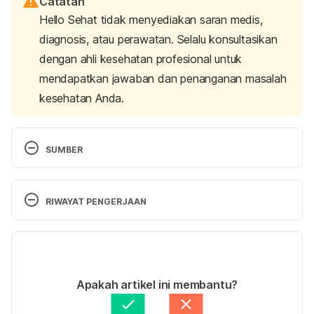
Catatan
Hello Sehat tidak menyediakan saran medis,
diagnosis, atau perawatan. Selalu konsultasikan
dengan ahli kesehatan profesional untuk
mendapatkan jawaban dan penanganan masalah
kesehatan Anda.
SUMBER
Clark, J. (2016). The impact of duration on 
effectiveness of exercise, the implication for 
RIWAYAT PENGERJAAN
periodization of training and goal setting for 
individuals who are overfat, a meta-
Versi Terbaru
analysis. 
Biology Of Sport
, 
33
(4), 309-333. doi: 
10.5604/20831862.1212974. Diakses 31 Oktober 
07/09/2023
2019.
Ditulis oleh 
Maria Amanda
Apakah artikel ini membantu?
Ditinjau secara medis oleh
dr. Carla Pramudita 
Susanto