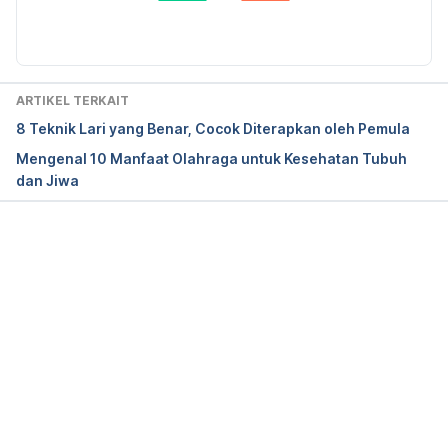
Diperbarui oleh: 
Fidhia Kemala
Signs and Symptoms of Overtraining Syndrome in 
Athletes. https://www.verywellfit.com/overtraining-
syndrome-and-athletes-3119386. Diakses 31 
Oktober 2019.
ARTIKEL TERKAIT
8 Teknik Lari yang Benar, Cocok Diterapkan oleh Pemula
Mengenal 10 Manfaat Olahraga untuk Kesehatan Tubuh
Endurance Exercise (Aerobic). 
dan Jiwa
https://www.heart.org/en/healthy-
living/fitness/fitness-basics/endurance-exercise-
aerobic. Diakses 31 Oktober 2019.
Memuat...