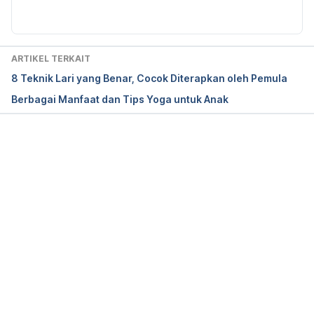
Diagnostic Research 10 (11): 22-28
Pizer Ann. 2018.How Yoga Can Help You Lose 
Weight. [Online] Tersedia pada: 
ARTIKEL TERKAIT
https://www.verywellfit.com/how-yoga-can-help-
8 Teknik Lari yang Benar, Cocok Diterapkan oleh Pemula
you-lose-weight-3566963
 (Diakses 19 Oktober 
Berbagai Manfaat dan Tips Yoga untuk Anak
2018)
Memuat...